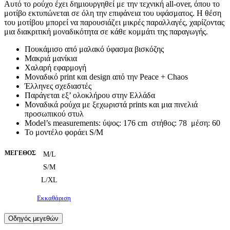
Αυτό το ρούχο έχει δημιουργηθεί με την τεχνική all-over, όπου το
μοτίβο εκτυπώνεται σε όλη την επιφάνεια του υφάσματος. Η θέση
του μοτίβου μπορεί να παρουσιάζει μικρές παραλλαγές, χαρίζοντας
μια διακριτική μοναδικότητα σε κάθε κομμάτι της παραγωγής.
Πουκάμισο από μαλακό ύφασμα βισκόζης
Μακριά μανίκια
Χαλαρή εφαρμογή
Μοναδικό print και design από την Peace + Chaos
Έλληνες σχεδιαστές
Παράγεται εξ’ ολοκλήρου στην Ελλάδα
Μοναδικά ρούχα με ξεχωριστά prints και μια πινελιά
προσωπικού στυλ
Model’s measurements: ύψος: 176 cm στήθος: 78 μέση: 60
Το μοντέλο φοράει S/M
ΜΈΓΕΘΟΣ
M/L
S/M
L/XL
Εκκαθάριση
Οδηγός μεγεθών