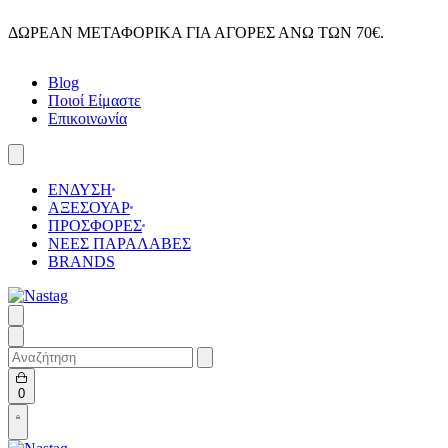
Skip
ΔΩΡΕΑΝ ΜΕΤΑΦΟΡΙΚΑ ΓΙΑ ΑΓΟΡΕΣ ΑΝΩ ΤΩΝ 70€.
to
content
Blog
Ποιοί Είμαστε
Επικοινωνία
ΕΝΔΥΣΗ
ΑΞΕΣΟΥΑΡ
ΠΡΟΣΦΟΡΕΣ
ΝΕΕΣ ΠΑΡΑΛΑΒΕΣ
BRANDS
Search
for:
Open
0
cart
Open
Account
details