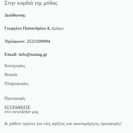
Στην καρδιά της μόδας
Διεύθυνση:
Γεωργίου Παπανδρέου 4,
Δράμα
Τηλέφωνο:
2521109994
Email:
info@nastag.gr
Κατηγορίες
Brands
Πανωφόρια
Πληροφορίες
Φορέματα
Sourloulou
Φούστες
Compania Fantastica
Ποιοί Είμαστε
Προσφορές
Παντελόνια
Pepaloves
Brands
ΕΓΓΡΑΦΕΙΤΕ
Γυναικείες Μπλούζες Προσφορές
T-shirt
N2110
Όροι Χρήσης
στο newsletter μας
Γυναικεία T-Shirt Προσφορές
Μπλούζες
Vero Moda
Προσωπικά Δεδομένα
& μάθετε πρώτοι για νέες αφίξεις και ακαταμάχητες προσφορές!
Φορέματα Προσφορές
Πουκάμισα
Bonendis
Τρόποι Πληρωμής