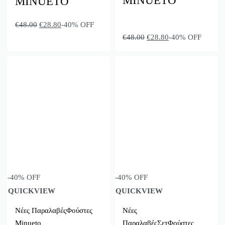
MINUETO
MINUETO
€
48.00
€
28.80
-40% OFF
€
48.00
€
28.80
-40% OFF
-40% OFF
-40% OFF
QUICKVIEW
QUICKVIEW
Νέες Παραλαβές
Φούστες
Νέες
Minueto
Παραλαβές
Σετ
Φούστες