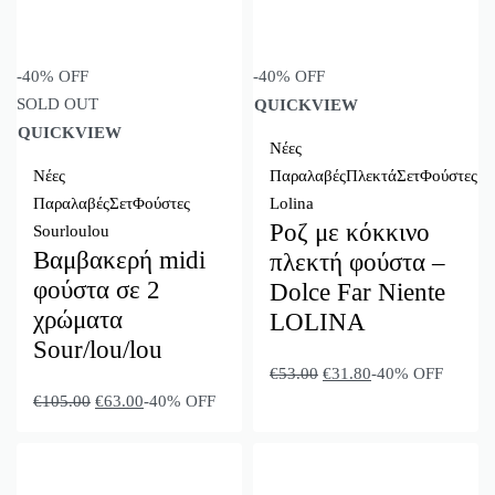
-40% OFF
-40% OFF
SOLD OUT
QUICKVIEW
QUICKVIEW
Νέες
Νέες
Παραλαβές
Πλεκτά
Σετ
Φούστες
Παραλαβές
Σετ
Φούστες
Lolina
Ροζ με κόκκινο
Sourloulou
Βαμβακερή midi
πλεκτή φούστα –
φούστα σε 2
Dolce Far Niente
χρώματα
LOLINA
Sour/lou/lou
€
53.00
€
31.80
-40% OFF
€
105.00
€
63.00
-40% OFF