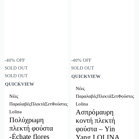
-40% OFF
-40% OFF
SOLD OUT
SOLD OUT
SOLD OUT
QUICKVIEW
QUICKVIEW
Νέες
Νέες
Παραλαβές
Πλεκτά
Σετ
Φούστες
Παραλαβές
Πλεκτά
Σετ
Φούστες
Lolina
Ασπρόμαυρη
Lolina
Πολύχρωμη
κοντή πλεκτή
πλεκτή φούστα
φούστα – Yin
-Échate flores
Yang LOLINA