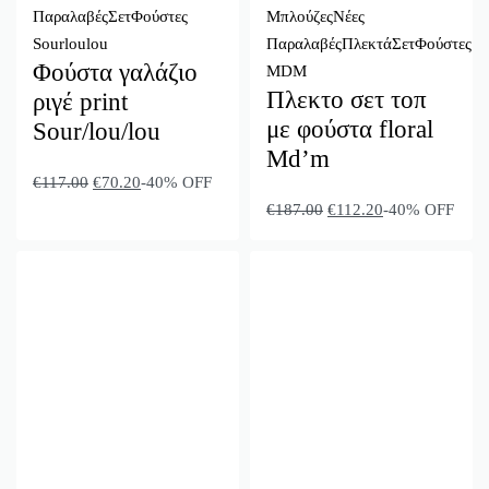
Παραλαβές
Σετ
Φούστες
Μπλούζες
Νέες
Sourloulou
Παραλαβές
Πλεκτά
Σετ
Φούστες
Φούστα γαλάζιο
MDM
Πλεκτο σετ τοπ
ριγέ print
με φούστα floral
Sour/lou/lou
Md’m
€
117.00
€
70.20
-40% OFF
€
187.00
€
112.20
-40% OFF