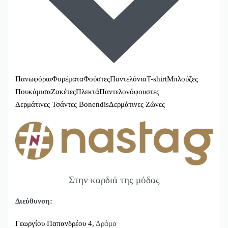
Πανωφόρια
Φορέματα
Φούστες
Παντελόνια
T-shirt
Μπλούζες
Πουκάμισα
Ζακέτες
Πλεκτά
Παντελονόφουστες
Δερμάτινες Τσάντες Bonendis
Δερμάτινες Ζώνες
Στην καρδιά της μόδας
Διεύθυνση:
Γεωργίου Παπανδρέου 4,
Δράμα