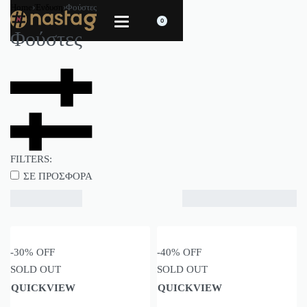
Home
›
Ένδυση
›
Φούστες
0
Φούστες
FILTERS:
ΣΕ ΠΡΟΣΦΟΡΑ
Βλέπετε 1–40 από 135 αποτελέσματα
VIEW
-30% OFF
-40% OFF
2
SOLD OUT
SOLD OUT
3
QUICKVIEW
QUICKVIEW
4