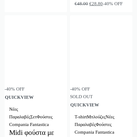
€
48.00
€
28.80
-40% OFF
-40% OFF
-40% OFF
SOLD OUT
QUICKVIEW
QUICKVIEW
Νέες
Παραλαβές
Σετ
Φούστες
T-shirt
Μπλούζες
Νέες
Compania Fantastica
Παραλαβές
Φούστες
Μidi φούστα με
Compania Fantastica