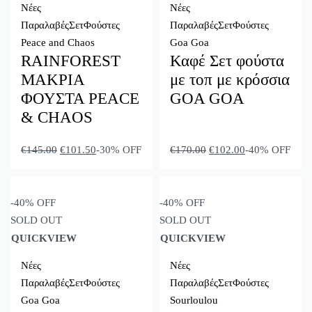
Νέες
Νέες
Ταξινόμηση:
Παραλαβές
Σετ
Φούστες
Παραλαβές
Σετ
Φούστες
Τελευταία
Peace and Chaos
Goa Goa
RAINFOREST
Καφέ Σετ φούστα
FILTER
ΜΑΚΡΙΑ
με τοπ με κρόσσια
ΦΟΥΣΤΑ PEACE
GΟA GOA
& CHAOS
€
145.00
€
101.50
-30% OFF
€
170.00
€
102.00
-40% OFF
-40% OFF
-40% OFF
SOLD OUT
SOLD OUT
QUICKVIEW
QUICKVIEW
Νέες
Νέες
Παραλαβές
Σετ
Φούστες
Παραλαβές
Σετ
Φούστες
Goa Goa
Sourloulou