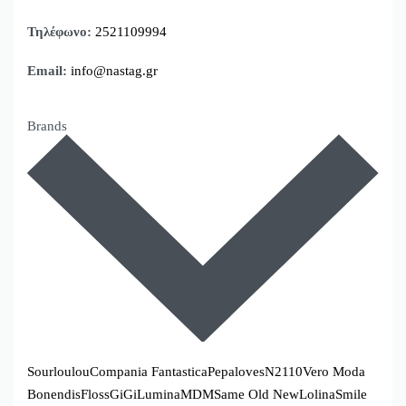
Τηλέφωνο:
2521109994
Email:
info@nastag.gr
Brands
Sourloulou
Compania Fantastica
Pepaloves
N2110
Vero Moda
Bonendis
Floss
GiGi
Lumina
MDM
Same Old New
Lolina
Smile