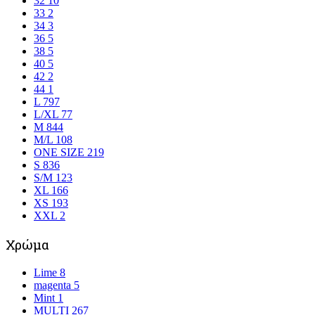
32
10
33
2
34
3
36
5
38
5
40
5
42
2
44
1
L
797
L/XL
77
M
844
M/L
108
ONE SIZE
219
S
836
S/M
123
XL
166
XS
193
XXL
2
Χρώμα
Lime
8
magenta
5
Mint
1
MULTI
267