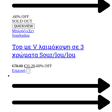
-60% OFF
SOLD OUT
QUICKVIEW
Μπλούζες
Σετ
Sourloulou
Top με V λαιμόκοψη σε 3
χρώματα Sour/lou/lou
€
78.00
€
31.20
-60% OFF
Επιλογή