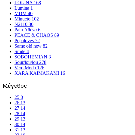
LOLINA
168
Lumina
1
MDM
40
Minueto
102
N2110
30
Palu Αθένα
6
PEACE & CHAOS
89
Pepaloves
72
Same old new
82
Smile
4
SOBOHEMIAN
3
Sour/lou/lou
278
Vero Moda
126
XARA KAIMAKAMI
16
Μέγεθος
25
8
26
13
27
14
28
14
29
13
30
14
31
13