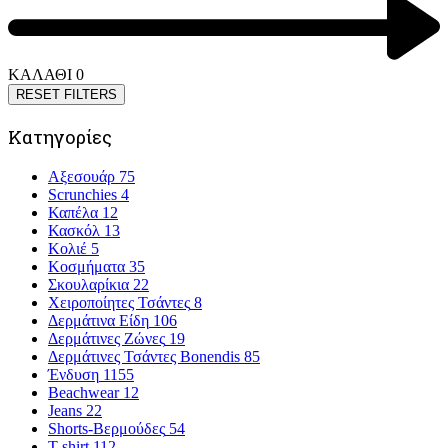
ΚΑΛΑΘΙ
0
RESET FILTERS
Κατηγορίες
Αξεσουάρ
75
Scrunchies
4
Καπέλα
12
Κασκόλ
13
Κολιέ
5
Κοσμήματα
35
Σκουλαρίκια
22
Χειροποίητες Τσάντες
8
Δερμάτινα Είδη
106
Δερμάτινες Ζώνες
19
Δερμάτινες Τσάντες Bonendis
85
Ένδυση
1155
Beachwear
12
Jeans
22
Shorts-Βερμούδες
54
T-shirt
112