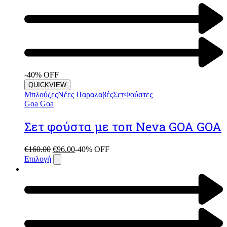
-40% OFF
QUICKVIEW
Μπλούζες
Νέες Παραλαβές
Σετ
Φούστες
Goa Goa
Σετ φούστα με τοπ Neva GOA GOA
€
160.00
€
96.00
-40% OFF
Επιλογή