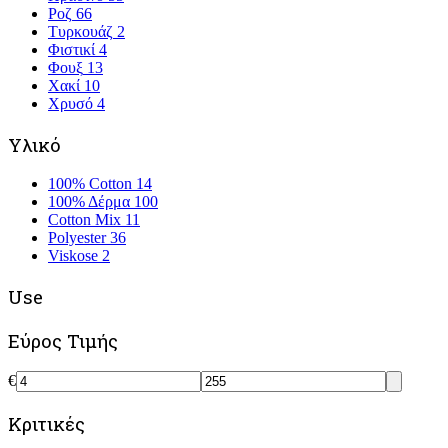
Ροζ
66
Τυρκουάζ
2
Φιστικί
4
Φουξ
13
Χακί
10
Χρυσό
4
Υλικό
100% Cotton
14
100% Δέρμα
100
Cotton Mix
11
Polyester
36
Viskose
2
Use
Εύρος Τιμής
€
Κριτικές