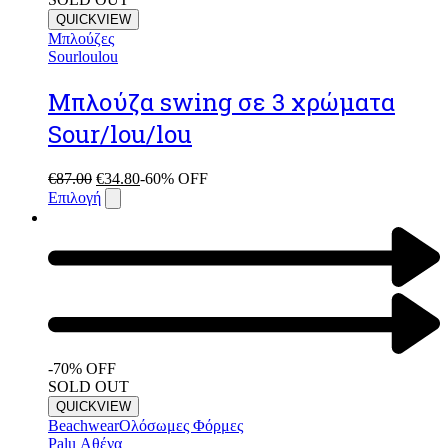
QUICKVIEW
Μπλούζες
Sourloulou
Μπλούζα swing σε 3 χρώματα
Sour/lou/lou
€
87.00
€
34.80
-60% OFF
Επιλογή
-70% OFF
SOLD OUT
QUICKVIEW
Beachwear
Ολόσωμες Φόρμες
Palu Αθένα