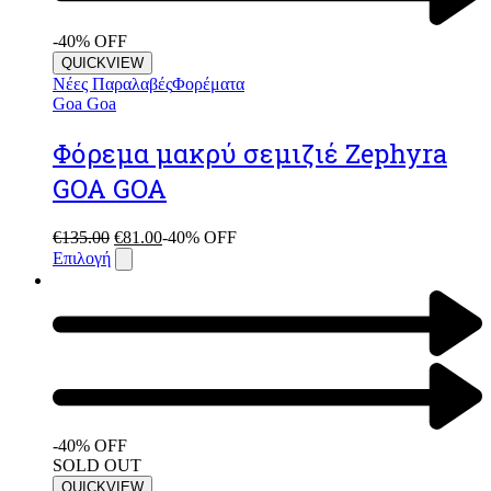
-40% OFF
QUICKVIEW
Νέες Παραλαβές
Φορέματα
Goa Goa
Φόρεμα μακρύ σεμιζιέ Zephyra
GOA GOA
€
135.00
€
81.00
-40% OFF
Επιλογή
-40% OFF
SOLD OUT
QUICKVIEW