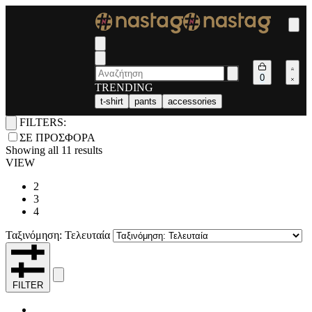
0
TRENDING
t-shirt
pants
accessories
FILTERS:
ΣΕ ΠΡΟΣΦΟΡΑ
Showing all 11 results
VIEW
2
3
4
Ταξινόμηση: Τελευταία
FILTER