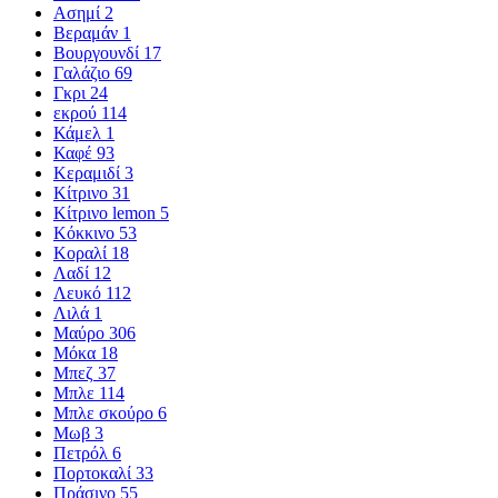
Ασημί
2
Βεραμάν
1
Βουργουνδί
17
Γαλάζιο
69
Γκρι
24
εκρού
114
Κάμελ
1
Καφέ
93
Κεραμιδί
3
Κίτρινο
31
Κίτρινο lemon
5
Κόκκινο
53
Κοραλί
18
Λαδί
12
Λευκό
112
Λιλά
1
Μαύρο
306
Μόκα
18
Μπεζ
37
Μπλε
114
Μπλε σκούρο
6
Μωβ
3
Πετρόλ
6
Πορτοκαλί
33
Πράσινο
55