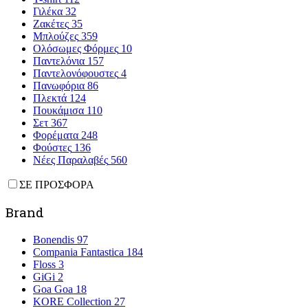
Γιλέκα
32
Ζακέτες
35
Μπλούζες
359
Ολόσωμες Φόρμες
10
Παντελόνια
157
Παντελονόφουστες
4
Πανωφόρια
86
Πλεκτά
124
Πουκάμισα
110
Σετ
367
Φορέματα
248
Φούστες
136
Νέες Παραλαβές
560
ΣΕ ΠΡΟΣΦΟΡΑ
Brand
Bonendis
97
Compania Fantastica
184
Floss
3
GiGi
2
Goa Goa
18
KORE Collection
27