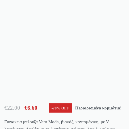
€
22.00
€
6.60
Περιορισμένα κομμάτια!
-70% OFF
Γυναικεία μπλούζα Vero Moda, βισκόζ, κοντομάνικη, με V
λαιμόκοψη. Διαθέσιμη σε 3 υπέροχα χρώματα, λευκό, μπλε και