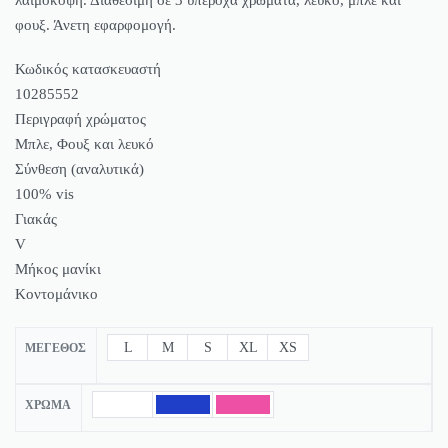
φουξ. Άνετη εφαρφομογή.
Κωδικός κατασκευαστή
10285552
Περιγραφή χρώματος
Μπλε, Φουξ και λευκό
Σύνθεση (αναλυτικά)
100% vis
Γιακάς
V
Μήκος μανίκι
Κοντομάνικο
L
M
S
XL
XS
ΜΈΓΕΘΟΣ
ΧΡΏΜΑ