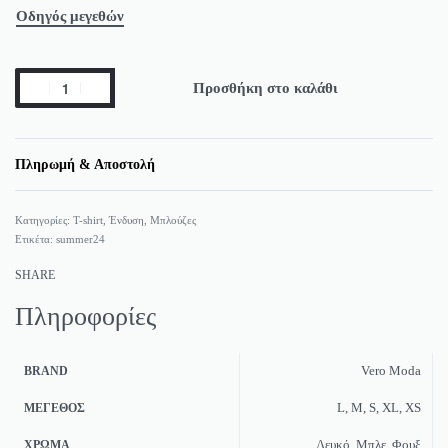
Οδηγός μεγεθών
Προσθήκη στο καλάθι
Πληρωμή & Αποστολή
Κατηγορίες:
T-shirt
,
Ένδυση
,
Μπλούζες
Ετικέτα:
summer24
SHARE
Πληροφορίες
Vero Moda
BRAND
L, M, S, XL, XS
ΜΈΓΕΘΟΣ
Λευκό, Μπλε, Φουξ
ΧΡΏΜΑ