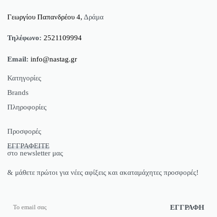
Γεωργίου Παπανδρέου 4,
Δράμα
Τηλέφωνο:
2521109994
Email:
info@nastag.gr
Κατηγορίες
Brands
Πανωφόρια
Πληροφορίες
Φορέματα
Sourloulou
Φούστες
Compania Fantastica
Ποιοί Είμαστε
Προσφορές
Παντελόνια
Pepaloves
Brands
ΕΓΓΡΑΦΕΙΤΕ
Γυναικείες Μπλούζες Προσφορές
T-shirt
N2110
Όροι Χρήσης
στο newsletter μας
Γυναικεία T-Shirt Προσφορές
Μπλούζες
Vero Moda
Προσωπικά Δεδομένα
& μάθετε πρώτοι για νέες αφίξεις και ακαταμάχητες προσφορές!
Φορέματα Προσφορές
Πουκάμισα
Bonendis
Τρόποι Πληρωμής
Φούστες Προσφορές
Ζακέτες
Floss
Πολιτική Αποστολών
Γυναικεία Παντελόνια Προσφορές
Πλεκτά
GiGi
Πολιτική Επιστροφών
Γυναικεία Πλεκτά Ρούχα Προσφορές
Παντελονόφουστες