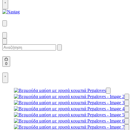
Open
Account
details
Search
for:
Open
0
cart
Open
Account
details