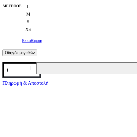
ΜΈΓΕΘΟΣ
L
M
S
XS
Εκκαθάριση
Οδηγός μεγεθών
Βερμούδα
μαύρη
με
χρυσά
Πληρωμή & Αποστολή
κουμπιά
Pepaloves
ποσότητα