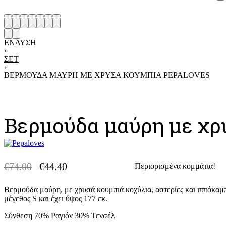
ΈΝΔΥΣΗ
›
ΣΕΤ
›
ΒΕΡΜΟΎΔΑ ΜΑΎΡΗ ΜΕ ΧΡΥΣΆ ΚΟΥΜΠΙΆ PEPALOVES
Product
Previous
Next
navigation
product:
product:
Βερμούδα μαύρη με χρ
€
74.00
€
44.40
Περιορισμένα κομμάτια!
-40% OFF
Original
Η
price
τρέχουσα
Βερμούδα μαύρη, με χρυσά κουμπιά κοχύλια, αστερίες και ιππόκαμπ
was:
τιμή
μέγεθος S και έχει ύψος 177 εκ.
€74.00.
είναι:
€44.40.
Σύνθεση 70% Ραγιόν 30% Τενσέλ