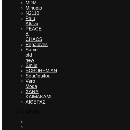
MDM
Minueto
N2110
Palu
Αθένα
PEACE
&
CHAOS
Pepaloves
Same
old
new
Smile
SOBOHEMIAN
Sour/lou/lou
Vero
Moda
XARA
KAIMAKAMI
ΑΙΘΕΡΑΣ
ΑΝΑ ΧΡΩΜΑ