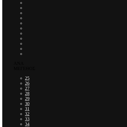
ΑΝΑ
ΜΕΓΕΘΟΣ
25
26
27
28
29
30
31
32
33
34