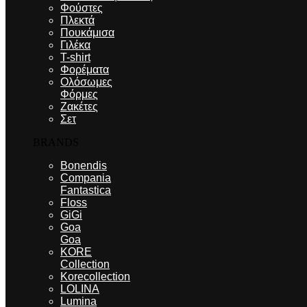
Φούστες
Πλεκτά
Πουκάμισα
Γιλέκα
T-shirt
Φορέματα
Ολόσωμες
Φόρμες
Ζακέτες
Σετ
BRANDS
Bonendis
Compania
Fantastica
Floss
GiGi
Goa
Goa
KORE
Collection
Korecollection
LOLINA
Lumina