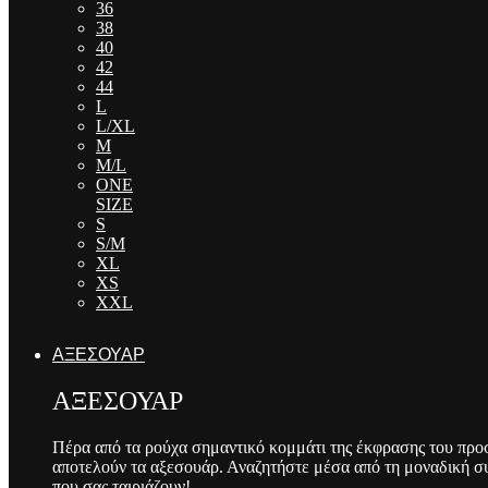
36
38
40
42
44
L
L/XL
M
M/L
ONE
SIZE
S
S/M
XL
XS
XXL
ΑΞΕΣΟΥΑΡ
ΑΞΕΣΟΥΑΡ
Πέρα από τα ρούχα σημαντικό κομμάτι της έκφρασης του προ
αποτελούν τα αξεσουάρ. Αναζητήστε μέσα από τη μοναδική σ
που σας ταιριάζουν!