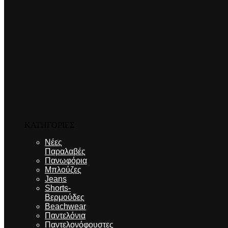
ΚΑΤΗΓΟΡΙΕΣ
Νέες
Παραλαβές
Πανωφόρια
Μπλούζες
Jeans
Shorts-
Βερμούδες
Beachwear
Παντελόνια
Παντελονόφουστες