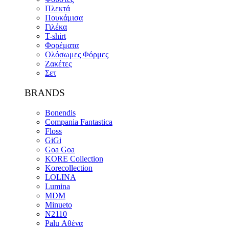
Πλεκτά
Πουκάμισα
Γιλέκα
T-shirt
Φορέματα
Ολόσωμες Φόρμες
Ζακέτες
Σετ
BRANDS
Bonendis
Compania Fantastica
Floss
GiGi
Goa Goa
KORE Collection
Korecollection
LOLINA
Lumina
MDM
Minueto
N2110
Palu Αθένα