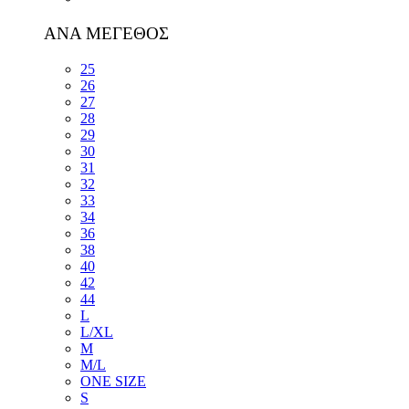
ΑΝΑ ΜΕΓΕΘΟΣ
25
26
27
28
29
30
31
32
33
34
36
38
40
42
44
L
L/XL
M
M/L
ONE SIZE
S