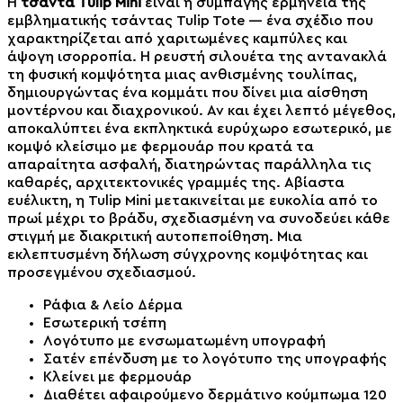
Η
τσάντα Tulip Mini
είναι η συμπαγής ερμηνεία της
εμβληματικής τσάντας Tulip Tote — ένα σχέδιο που
χαρακτηρίζεται από χαριτωμένες καμπύλες και
άψογη ισορροπία. Η ρευστή σιλουέτα της αντανακλά
τη φυσική κομψότητα μιας ανθισμένης τουλίπας,
δημιουργώντας ένα κομμάτι που δίνει μια αίσθηση
μοντέρνου και διαχρονικού. Αν και έχει λεπτό μέγεθος,
αποκαλύπτει ένα εκπληκτικά ευρύχωρο εσωτερικό, με
κομψό κλείσιμο με φερμουάρ που κρατά τα
απαραίτητα ασφαλή, διατηρώντας παράλληλα τις
καθαρές, αρχιτεκτονικές γραμμές της. Αβίαστα
ευέλικτη, η Tulip Mini μετακινείται με ευκολία από το
πρωί μέχρι το βράδυ, σχεδιασμένη να συνοδεύει κάθε
στιγμή με διακριτική αυτοπεποίθηση. Μια
εκλεπτυσμένη δήλωση σύγχρονης κομψότητας και
προσεγμένου σχεδιασμού.
Ράφια & Λείο Δέρμα
Εσωτερική τσέπη
Λογότυπο με ενσωματωμένη υπογραφή
Σατέν επένδυση με το λογότυπο της υπογραφής
Κλείνει με φερμουάρ
Διαθέτει αφαιρούμενο δερμάτινο κούμπωμα 120