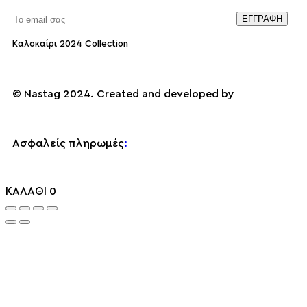
Same Old New
Επικοινωνία
Γυναικεία Πουκάμισα Προσφορές
Lolina
Γυναικείες Ζακέτες Προσφορές
Smile
Γυναικεία Shorts – Βερμούδες Προσφορές
Καλοκαίρι 2024 Collection
Sobohemian
Γυναικεία Πανωφόρια – Μπουφάν – Παλτό
Προσφορές
© Nastag 2024. Created and developed by
Ασφαλείς πληρωμές
:
ΚΑΛΑΘΙ
0