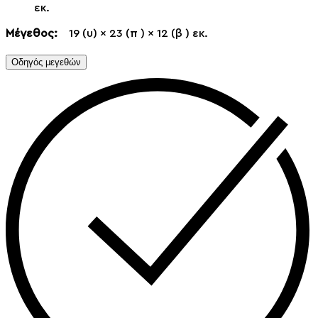
εκ.
Μέγεθος:
19
(υ)
× 23
(π
)
×
12 (β
) εκ.
Οδηγός μεγεθών