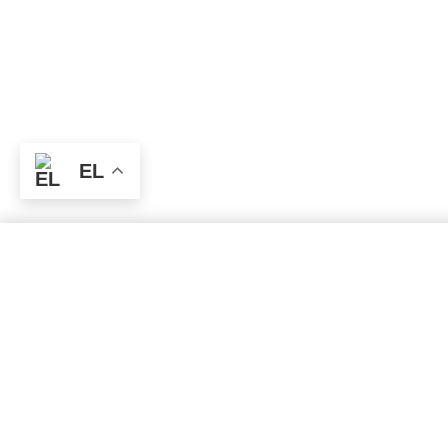
EL
SELECT OPTIONS
From
€
31.