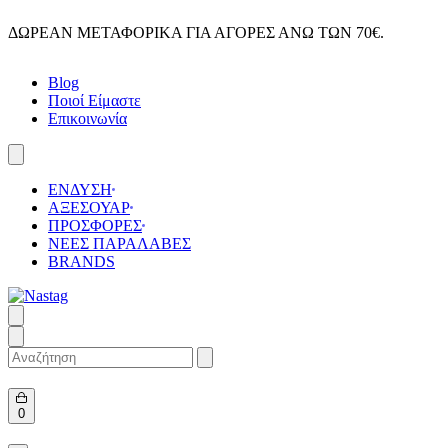
Skip
ΔΩΡΕΑΝ ΜΕΤΑΦΟΡΙΚΑ ΓΙΑ ΑΓΟΡΕΣ ΑΝΩ ΤΩΝ 70€.
to
content
Blog
Ποιοί Είμαστε
Επικοινωνία
ΕΝΔΥΣΗ
ΑΞΕΣΟΥΑΡ
ΠΡΟΣΦΟΡΕΣ
ΝΕΕΣ ΠΑΡΑΛΑΒΕΣ
BRANDS
Search
for:
Open
0
cart