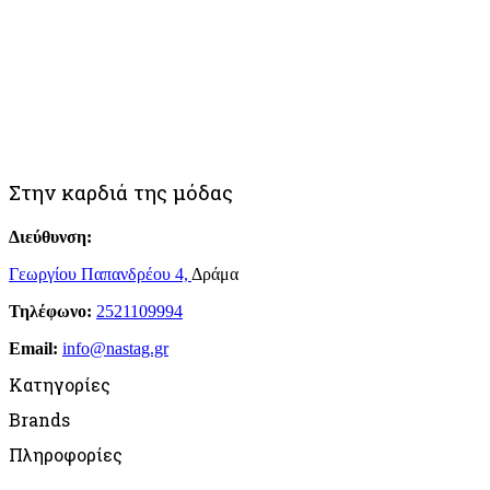
Στην καρδιά της μόδας
Διεύθυνση:
Γεωργίου Παπανδρέου 4,
Δράμα
Τηλέφωνο:
2521109994
Email:
info@nastag.gr
Κατηγορίες
Brands
Πανωφόρια
Πληροφορίες
Φορέματα
Sourloulou
Φούστες