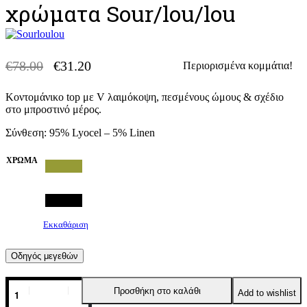
χρώματα Sour/lou/lou
€
78.00
€
31.20
Περιορισμένα κομμάτια!
-60% OFF
Original
Η
price
τρέχουσα
Κοντομάνικο top με V λαιμόκοψη, πεσμένους ώμους & σχέδιο
was:
τιμή
στο μπροστινό μέρος.
€78.00.
είναι:
€31.20.
Σύνθεση: 95% Lyocel – 5% Linen
ΧΡΏΜΑ
Εκκαθάριση
Οδηγός μεγεθών
Top
Προσθήκη στο καλάθι
Add to wishlist
με
V