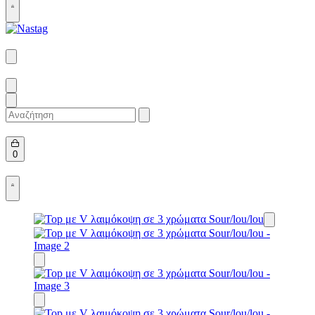
Open
Account
details
Search
for:
Open
0
cart
Open
Account
details