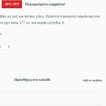
Περιορισμένα κομμάτια!
-40% OFF
κι με ροζ και άσπρες ρίγες. Πράσινη στρογγυλή λαιμόκοψη και
λο έχει ύψος 177 εκ. και φοράει μέγεθος S.
n
M
S
Προσθήκη στο καλάθι
Add to wishlist