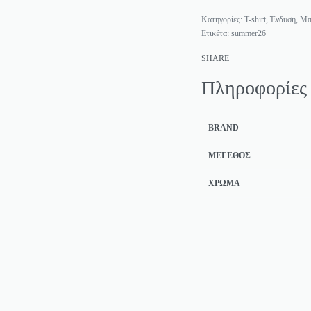
Κατηγορίες:
T-shirt
,
Ένδυση
,
Μπ
Ετικέτα:
summer26
SHARE
Πληροφορίες
BRAND
ΜΈΓΕΘΟΣ
ΧΡΏΜΑ