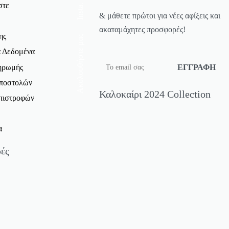
στε
Insta.
& μάθετε πρώτοι για νέες αφίξεις και
ακαταμάχητες προσφορές!
ης
Ακολουθήστε μας
 Δεδομένα
ηρωμής
Αποστολών
Καλοκαίρι 2024 Collection
Επιστροφών
α
ές
ς Μπλούζες Προσφορές
T-Shirt Προσφορές
Προσφορές
ροσφορές