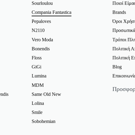
Sourloulou
Ποιοί Είμα
Compania Fantastica
Brands
Pepaloves
Όροι Χρήσ
N2110
Προσωπικά
Vero Moda
Τρόποι Πλ
Bonendis
Πολιτική 
Floss
Πολιτική 
GiGi
Blog
Lumina
Επικοινωνί
MDM
Προσφορ
ndis
Same Old New
Γυναικείε
Lolina
Γυναικεία 
Smile
Φορέματα 
Sobohemian
Φούστες Π