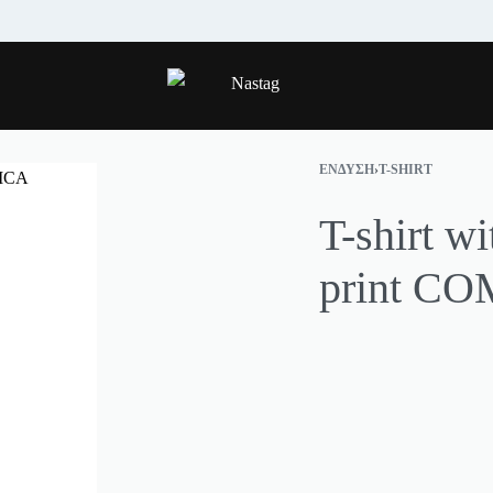
ΑΠΟΣΤΟΛΗ ΣΕ ΟΛΗ ΤΗΝ ΕΛΛΑΔΑ.
S
ΈΝΔΥΣΗ
›
T-SHIRT
T-shirt wi
print C