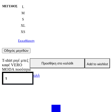
ΜΈΓΕΘΟΣ
L
M
S
XL
XS
Εκκαθάριση
Οδηγός μεγεθών
T-shirt ριγέ μπεζ με
Προσθήκη στο καλάθι
Add to wishlist
καφέ VERO
MODA ποσότητα
Πληρωμή & Αποστολή