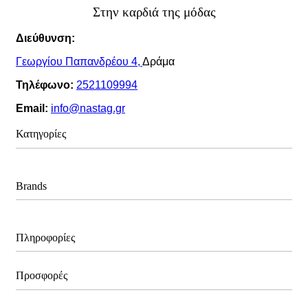
Στην καρδιά της μόδας
Διεύθυνση:
Γεωργίου Παπανδρέου 4,
Δράμα
Τηλέφωνο:
2521109994
Email:
info@nastag.gr
Κατηγορίες
Πανωφόρια
Brands
Φορέματα
Φούστες
Παντελόνια
Sourloulou
Πληροφορίες
T-shirt
Compania Fantastica
Μπλούζες
Pepaloves
Πουκάμισα
Προσφορές
N2110
Ζακέτες
Ποιοί Είμαστε
Vero Moda
Πλεκτά
Brands
Bonendis
Παντελονόφουστες