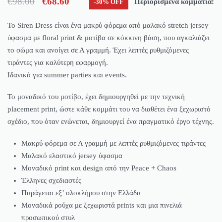
€
98.00
€
68.60
Περιορισμένα κομμάτια!
-30% OFF
Το Siren Dress είναι ένα μακρύ φόρεμα από μαλακό stretch jersey
ύφασμα με floral print & μοτίβα σε κόκκινη βάση, που αγκαλιάζει
το σώμα και ανοίγει σε Α γραμμή. Έχει λεπτές ρυθμιζόμενες
τιράντες για καλύτερη εφαρμογή.
Ιδανικό για summer parties και events.
Το μοναδικό του μοτίβο, έχει δημιουργηθεί με την τεχνική
placement print, ώστε κάθε κομμάτι του να διαθέτει ένα ξεχωριστό
σχέδιο, που όταν ενώνεται, δημιουργεί ένα πραγματικό έργο τέχνης.
Μακρύ φόρεμα σε Α γραμμή με λεπτές ρυθμιζόμενες τιράντες
Μαλακό ελαστικό jersey ύφασμα
Μοναδικό print και design από την Peace + Chaos
Έλληνες σχεδιαστές
Παράγεται εξ’ ολοκλήρου στην Ελλάδα
Μοναδικά ρούχα με ξεχωριστά prints και μια πινελιά
προσωπικού στυλ