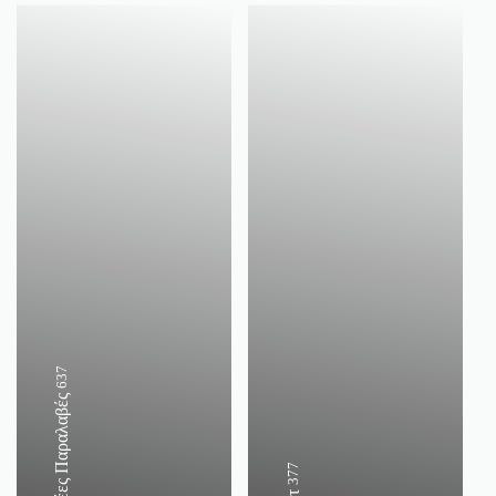
637
Νέες Παραλαβές
377