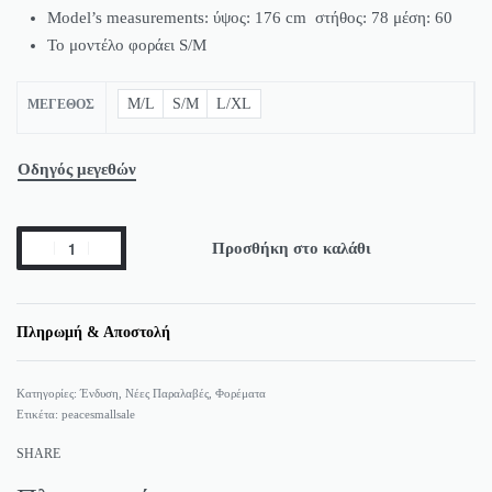
Model’s measurements: ύψος: 176 cm στήθος: 78 μέση: 60
Το μοντέλο φοράει S/M
M/L
S/M
L/XL
ΜΈΓΕΘΟΣ
Οδηγός μεγεθών
Προσθήκη στο καλάθι
Πληρωμή & Αποστολή
Κατηγορίες:
Ένδυση
,
Νέες Παραλαβές
,
Φορέματα
Ετικέτα:
peacesmallsale
SHARE