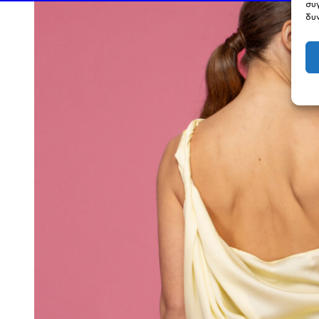
συ
δυ