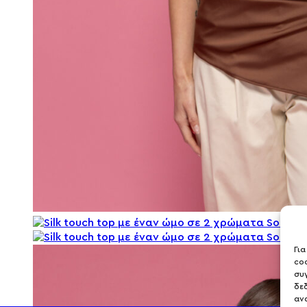
Γι
co
συ
δε
αν