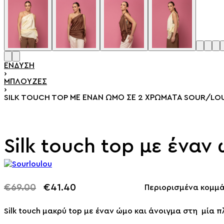
ΈΝΔΥΣΗ
›
ΜΠΛΟΎΖΕΣ
›
SILK TOUCH TOP ΜΕ ΈΝΑΝ ΏΜΟ ΣΕ 2 ΧΡΏΜΑΤΑ SOUR/LO
Silk touch top με ένα
€
69.00
€
41.40
Περιορισμένα κομμά
-40% OFF
Silk touch μακρύ top με έναν ώμο και άνοιγμα στη μία 