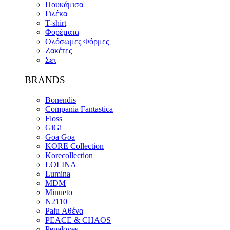
Πουκάμισα
Γιλέκα
T-shirt
Φορέματα
Ολόσωμες Φόρμες
Ζακέτες
Σετ
BRANDS
Bonendis
Compania Fantastica
Floss
GiGi
Goa Goa
KORE Collection
Korecollection
LOLINA
Lumina
MDM
Minueto
N2110
Palu Αθένα
PEACE & CHAOS
Pepaloves