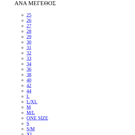
ΑΝΑ ΜΕΓΕΘΟΣ
25
26
27
28
29
30
31
32
33
34
36
38
40
42
44
L
L/XL
M
M/L
ONE SIZE
S
S/M
XL