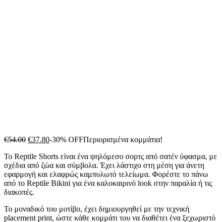
Original
Η
€
54.00
€
37.80
-30% OFF
Περιορισμένα κομμάτια!
price
τρέχουσα
Το Reptile Shorts είναι ένα ψηλόμεσο σορτς από σατέν ύφασμα, με
was:
τιμή
σχέδια από ζώα και σύμβολα. Έχει λάστιχο στη μέση για άνετη
€54.00.
είναι:
εφαρμογή και ελαφρώς καμπυλωτό τελείωμα. Φορέστε το πάνω
€37.80.
από το Reptile Bikini για ένα καλοκαιρινό look στην παραλία ή τις
διακοπές.
Το μοναδικό του μοτίβο, έχει δημιουργηθεί με την τεχνική
placement print, ώστε κάθε κομμάτι του να διαθέτει ένα ξεχωριστό