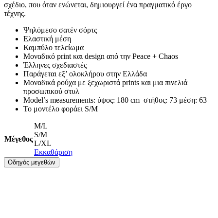
σχέδιο, που όταν ενώνεται, δημιουργεί ένα πραγματικό έργο
τέχνης.
Ψηλόμεσο σατέν σόρτς
Ελαστική μέση
Καμπύλο τελείωμα
Μοναδικό print και design από την Peace + Chaos
Έλληνες σχεδιαστές
Παράγεται εξ’ ολοκλήρου στην Ελλάδα
Μοναδικά ρούχα με ξεχωριστά prints και μια πινελιά
προσωπικού στυλ
Model’s measurements: ύψος: 180 cm στήθος: 73 μέση: 63
Το μοντέλο φοράει S/M
M/L
S/M
Μέγεθος
L/XL
Εκκαθάριση
Οδηγός μεγεθών