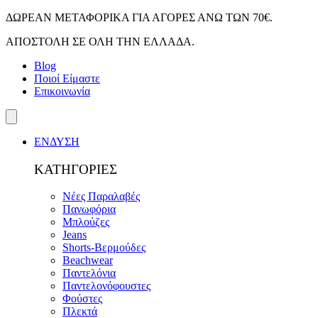
Skip
ΔΩΡΕΑΝ ΜΕΤΑΦΟΡΙΚΑ ΓΙΑ ΑΓΟΡΕΣ ΑΝΩ ΤΩΝ 70€.
to
ΑΠΟΣΤΟΛΗ ΣΕ ΟΛΗ ΤΗΝ ΕΛΛΑΔΑ.
content
Blog
Ποιοί Είμαστε
Επικοινωνία
ΕΝΔΥΣΗ
ΚΑΤΗΓΟΡΙΕΣ
Νέες Παραλαβές
Πανωφόρια
Μπλούζες
Jeans
Shorts-Βερμούδες
Beachwear
Παντελόνια
Παντελονόφουστες
Φούστες
Πλεκτά