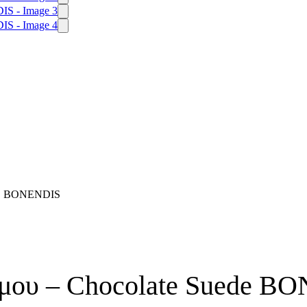
 BONENDIS
Ώμου – Chocolate Suede B