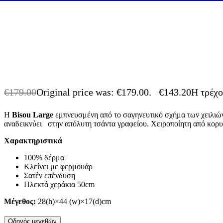
€
179.00
Original price was: €179.00.
€
143.20
Η τρέχο
Η
Bisou
Large
εμπνευσμένη από το σαγηνευτικό σχήμα των χειλιώ
αναδεικνύει στην απόλυτη τσάντα γραφείου. Χειροποίητη από κορυφ
Χαρακτηριστικά
100% δέρμα
Κλείνει με φερμουάρ
Σατέν επένδυση
Πλεκτά χεράκια 50cm
Μέγεθος:
28(h)×44 (w)×17(d)cm
Οδηγός μεγεθών