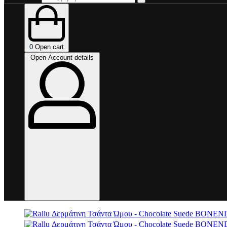
0
Open cart
Open Account details