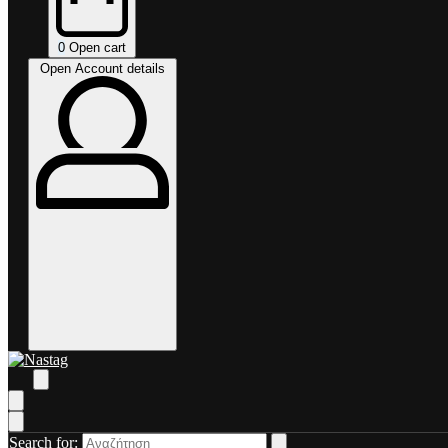
0
Open cart
Open Account details
Search for: