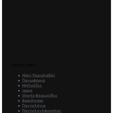
ΚΑΤΗΓΟΡΙΕΣ
Νέες Παραλαβές
Πανωφόρια
Μπλούζες
Jeans
Shorts-Βερμούδες
Beachwear
Παντελόνια
Παντελονόφουστες