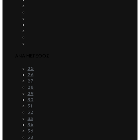
ΑΝΑ ΜΕΓΕΘΟΣ
25
26
27
28
29
30
31
32
33
34
36
38