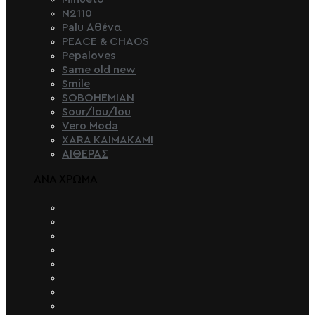
N2110
Palu Αθένα
PEACE & CHAOS
Pepaloves
Same old new
Smile
SOBOHEMIAN
Sour/lou/lou
Vero Moda
XARA KAIMAKAMI
ΑΙΘΕΡΑΣ
ΑΝΑ ΧΡΩΜΑ