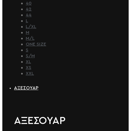
40
42
44
L
L/XL
M
M/L
ONE SIZE
S
S/M
XL
XS
XXL
ΑΞΕΣΟΥΑΡ
ΑΞΕΣΟΥΑΡ