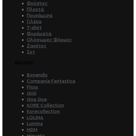
Φούστες
Πλεκτά
Πουκάμισα
Γιλέκα
T-shirt
Φορέματα
Ολόσωμες Φόρμες
Ζακέτες
Σετ
BRANDS
Bonendis
Compania Fantastica
Floss
GiGi
Goa Goa
KORE Collection
Korecollection
LOLINA
Lumina
MDM
Minueto