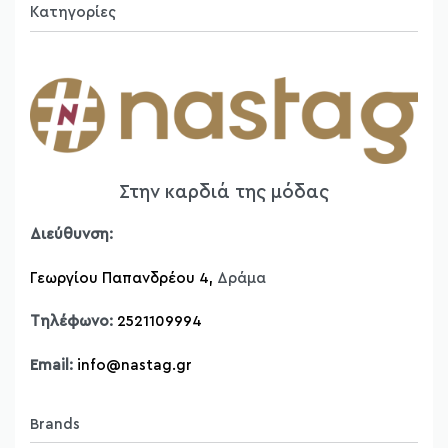
Κατηγορίες
Πανωφόρια
Φορέματα
Φούστες
Παντελόνια
T-shirt
Στην καρδιά της μόδας
Μπλούζες
Πουκάμισα
Διεύθυνση:
Ζακέτες
Γεωργίου Παπανδρέου 4,
Δράμα
Πλεκτά
Παντελονόφουστες
Τηλέφωνο:
2521109994
Δερμάτινες Τσάντες Bonendis
Δερμάτινες Ζώνες
Email:
info@nastag.gr
Brands