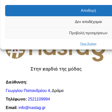
Καλοκαίρι 2024 Collection
Αποδοχή
Κατηγορίες
Δεν αποδέχομαι
Προβολή προτιμήσεων
Πανωφόρια
Φορέματα
Όροι Χρήσης
Φούστες
Παντελόνια
T-shirt
Μπλούζες
Πουκάμισα
Στην καρδιά της μόδας
Ζακέτες
Πλεκτά
Παντελονόφουστες
Διεύθυνση:
Δερμάτινες Τσάντες Bonendis
Γεωργίου Παπανδρέου 4,
Δράμα
Δερμάτινες Ζώνες
Τηλέφωνο:
2521109994
Email:
info@nastag.gr