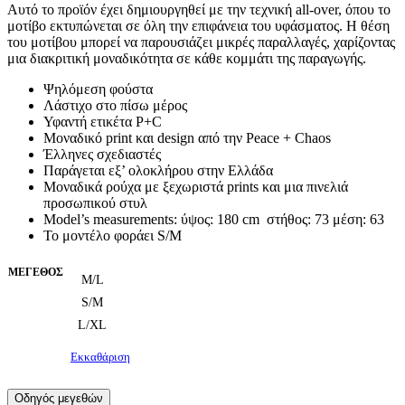
Αυτό το προϊόν έχει δημιουργηθεί με την τεχνική all-over, όπου το
μοτίβο εκτυπώνεται σε όλη την επιφάνεια του υφάσματος. Η θέση
του μοτίβου μπορεί να παρουσιάζει μικρές παραλλαγές, χαρίζοντας
μια διακριτική μοναδικότητα σε κάθε κομμάτι της παραγωγής.
Ψηλόμεση φούστα
Λάστιχο στο πίσω μέρος
Υφαντή ετικέτα P+C
Μοναδικό print και design από την Peace + Chaos
Έλληνες σχεδιαστές
Παράγεται εξ’ ολοκλήρου στην Ελλάδα
Μοναδικά ρούχα με ξεχωριστά prints και μια πινελιά
προσωπικού στυλ
Model’s measurements: ύψος: 180 cm στήθος: 73 μέση: 63
Το μοντέλο φοράει S/M
ΜΈΓΕΘΟΣ
M/L
S/M
L/XL
Εκκαθάριση
Οδηγός μεγεθών