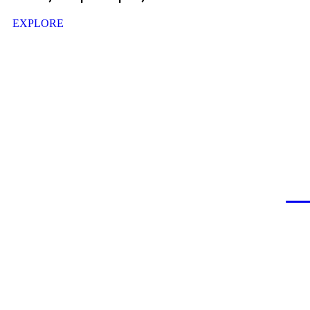
Σ
EXPLORE
E