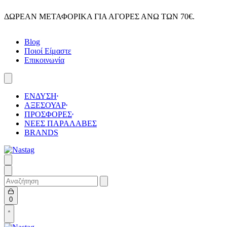
Skip
ΔΩΡΕΑΝ ΜΕΤΑΦΟΡΙΚΑ ΓΙΑ ΑΓΟΡΕΣ ΑΝΩ ΤΩΝ 70€.
to
content
Blog
Ποιοί Είμαστε
Επικοινωνία
ΕΝΔΥΣΗ
ΑΞΕΣΟΥΑΡ
ΠΡΟΣΦΟΡΕΣ
ΝΕΕΣ ΠΑΡΑΛΑΒΕΣ
BRANDS
Search
for:
Open
0
cart
Open
Account
details