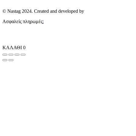
Lolina
Γυναικεία Shorts – Βερμούδες Προσφορές
Smile
Γυναικεία Πανωφόρια – Μπουφάν – Παλτό Προσφορές
© Nastag 2024. Created and developed by
Sobohemian
Ασφαλείς πληρωμές
:
ΚΑΛΑΘΙ
0