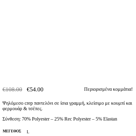
€
108.00
€
54.00
Περιορισμένα κομμάτια!
-50% OFF
Original
Η
price
τρέχουσα
Ψηλόμεσo crep παντελόνι σε ίσια γραμμή, κλείσιμο με κουμπί και
was:
τιμή
φερμουάρ & τσέπες.
€108.00.
είναι:
€54.00.
Σύνθεση: 70% Polyester – 25% Rec Polyester – 5% Elastan
ΜΈΓΕΘΟΣ
L