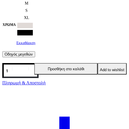
M
S
XL
ΧΡΏΜΑ
Εκκαθάριση
Οδηγός μεγεθών
Ψηλόμεσo
Προσθήκη στο καλάθι
Add to wishlist
crep
παντελόνι
σε
Πληρωμή & Αποστολή
2
χρώματα
Sour/lou/lou
ποσότητα