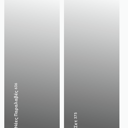
636
Νέες Παραλαβές
375
Σετ