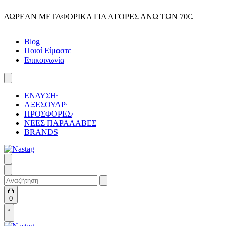
Skip
ΔΩΡΕΑΝ ΜΕΤΑΦΟΡΙΚΑ ΓΙΑ ΑΓΟΡΕΣ ΑΝΩ ΤΩΝ 70€.
to
content
Blog
Ποιοί Είμαστε
Επικοινωνία
ΕΝΔΥΣΗ
ΑΞΕΣΟΥΑΡ
ΠΡΟΣΦΟΡΕΣ
ΝΕΕΣ ΠΑΡΑΛΑΒΕΣ
BRANDS
Search
for:
Open
0
cart
Open
Account
details