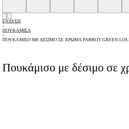
ΈΝΔΥΣΗ
›
ΠΟΥΚΆΜΙΣΑ
›
ΠΟΥΚΆΜΙΣΟ ΜΕ ΔΈΣΙΜΟ ΣΕ ΧΡΏΜΑ PARROT GREEN LOL
Product
Previous
Next
navigation
product:
product:
Πουκάμισο με δέσιμο σε 