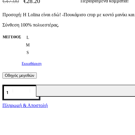
€
47.00
€
28.20
Περιορισμένα κομμάτια!
-40% OFF
Original
Η
price
τρέχουσα
Προσοχή: Η Lolina είναι εδώ! -Πουκάμισο crop με κοντό μανίκι κα
was:
τιμή
€47.00.
είναι:
Σύνθεση 100% πολυεστέρας.
€28.20.
ΜΈΓΕΘΟΣ
L
M
S
Εκκαθάριση
Οδηγός μεγεθών
Πουκάμισο
με
δέσιμο
σε
Πληρωμή & Αποστολή
χρώμα
Parrot
Green
LOLINA
ποσότητα