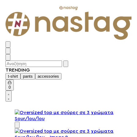
TRENDING
t-shirt
pants
accessories
0