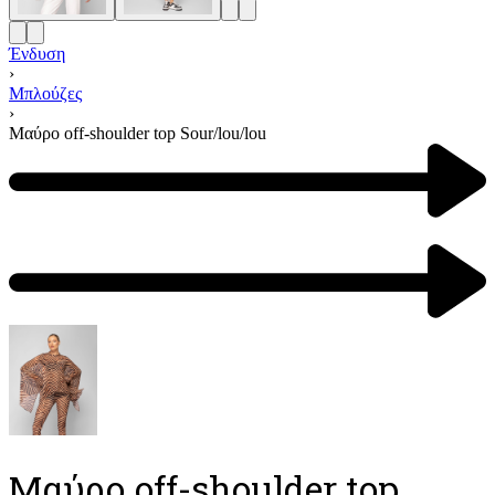
Ένδυση
›
Μπλούζες
›
Μαύρο off-shoulder top Sour/lou/lou
Μαύρο off-shoulder top