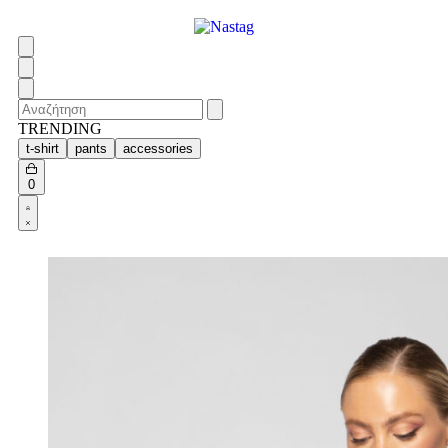
TRENDING
t-shirt
pants
accessories
0