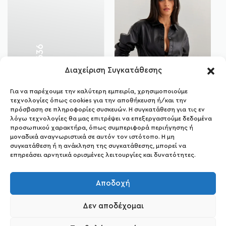
636
Διαχείριση Συγκατάθεσης
Για να παρέχουμε την καλύτερη εμπειρία, χρησιμοποιούμε
375
τεχνολογίες όπως cookies για την αποθήκευση ή/και την
Ν
έ
ε
ς
Π
α
ρ
α
λ
α
β
έ
ς
πρόσβαση σε πληροφορίες συσκευών. Η συγκατάθεση για τις εν
Σετ
λόγω τεχνολογίες θα μας επιτρέψει να επεξεργαστούμε δεδομένα
προσωπικού χαρακτήρα, όπως συμπεριφορά περιήγησης ή
μοναδικά αναγνωριστικά σε αυτόν τον ιστότοπο. Η μη
συγκατάθεση ή η ανάκληση της συγκατάθεσης, μπορεί να
επηρεάσει αρνητικά ορισμένες λειτουργίες και δυνατότητες.
ΔΗΜΟΦΙΛΕΣΤΕΡΕΣ
ΕΤΙΚΕΤΕΣ
Αποδοχή
MIDI ΦΟΡΕΜΑΤΑ
MAXI ΦΟΡΕΜΑΤΑ
Δεν αποδέχομαι