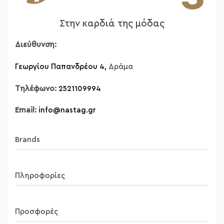
Παντελόνια
T-shirt
Στην καρδιά της μόδας
Μπλούζες
Πουκάμισα
Διεύθυνση:
Ζακέτες
Γεωργίου Παπανδρέου 4,
Δράμα
Πλεκτά
Παντελονόφουστες
Τηλέφωνο:
2521109994
Δερμάτινες Τσάντες Bonendis
Δερμάτινες Ζώνες
Email:
info@nastag.gr
Brands
Sourloulou
Πληροφορίες
Compania Fantastica
Pepaloves
Ποιοί Είμαστε
N2110
Προσφορές
Brands
Vero Moda