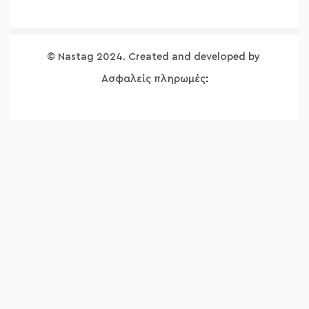
Όροι Χρήσης
Bonendis
Γυναικείες Μπλούζες Προσφορές
Προσωπικά Δεδομένα
Floss
Γυναικεία T-Shirt Προσφορές
Τρόποι Πληρωμής
GiGi
© Nastag 2024. Created and developed by
Φορέματα Προσφορές
Πολιτική Αποστολών
Lumina
Φούστες Προσφορές
Ασφαλείς πληρωμές
:
Πολιτική Επιστροφών
MDM
Γυναικεία Παντελόνια Προσφορές
Blog
Same Old New
Γυναικεία Πλεκτά Ρούχα Προσφορές
Επικοινωνία
Lolina
Γυναικεία Πουκάμισα Προσφορές
Smile
Γυναικείες Ζακέτες Προσφορές
Sobohemian
Γυναικεία Shorts – Βερμούδες Προσφορές
Γυναικεία Πανωφόρια – Μπουφάν – Παλτό
Προσφορές