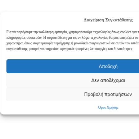
Διαχείριση Συγκατάθεσης
Για να παρέχουμε την καλύτερη εμπειρία, χρησιμοποιούμε τεχνολογίες όπως cookies για
πληροφορίες συσκευών. Η συγκατάθεση για τις εν λόγω τεχνολογίες θα μας επιτρέψει ν
χαρακτήρα, όπως συμπεριφορά περιήγησης ή μοναδικά αναγνωριστικά σε αυτόν τον ιστό
συγκατάθεσης, μπορεί να επηρεάσει αρνητικά ορισμένες λειτουργίες και δυνατότητες.
Αποδοχή
earch
Δεν αποδέχομαι
Προβολή προτιμήσεων
Όροι Χρήσης