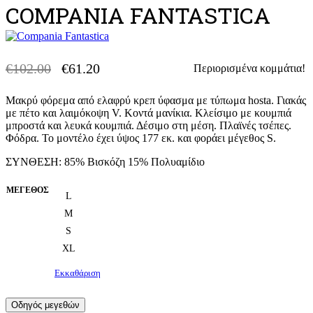
COMPANIA FANTASTICA
€
102.00
€
61.20
Περιορισμένα κομμάτια!
-40% OFF
Original
Η
price
τρέχουσα
Μακρύ φόρεμα από ελαφρύ κρεπ ύφασμα με τύπωμα hosta. Γιακάς
was:
τιμή
με πέτο και λαιμόκοψη V. Κοντά μανίκια. Κλείσιμο με κουμπιά
€102.00.
είναι:
μπροστά και λευκά κουμπιά. Δέσιμο στη μέση. Πλαϊνές τσέπες.
€61.20.
Φόδρα. Το μοντέλο έχει ύψος 177 εκ. και φοράει μέγεθος S.
ΣΥΝΘΕΣΗ: 85% Βισκόζη 15% Πολυαμίδιο
ΜΈΓΕΘΟΣ
L
M
S
XL
Εκκαθάριση
Οδηγός μεγεθών