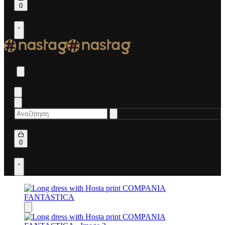
Open
0
cart
Open
Account
details
Search
for:
Open
0
cart
Open
Account
details