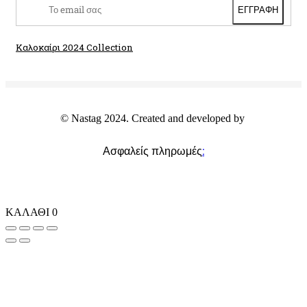
Γυναικεία Πουκάμισα Προσφορές
Sobohemian
Γυναικείες Ζακέτες Προσφορές
Γυναικεία Shorts – Βερμούδες Προσφορές
Καλοκαίρι 2024 Collection
Γυναικεία Πανωφόρια – Μπουφάν – Παλτό
Προσφορές
© Nastag 2024. Created and developed by
Ασφαλείς πληρωμές
:
ΚΑΛΑΘΙ
0