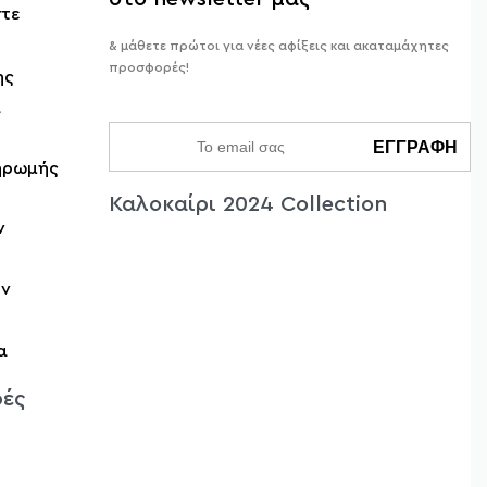
στε
& μάθετε πρώτοι για νέες αφίξεις και ακαταμάχητες
προσφορές!
ης
ά
ηρωμής
Καλοκαίρι 2024 Collection
ν
ών
α
ές