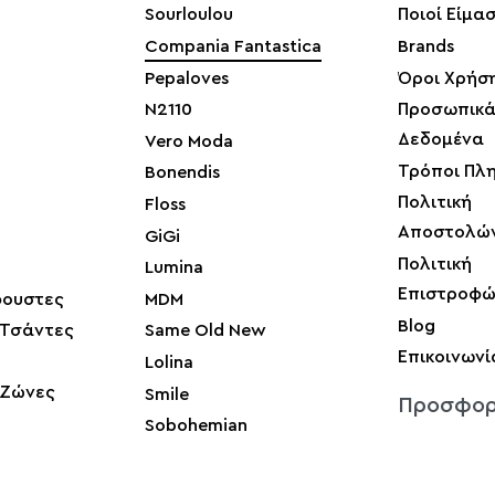
Sourloulou
Ποιοί Είμα
Compania Fantastica
Brands
Pepaloves
Όροι Χρήσ
N2110
Προσωπικ
Δεδομένα
Vero Moda
Τρόποι Πλ
Bonendis
Πολιτική
Floss
Αποστολώ
GiGi
Πολιτική
Lumina
Επιστροφ
ουστες
MDM
Blog
 Τσάντες
Same Old New
Επικοινωνί
Lolina
 Ζώνες
Smile
Προσφορ
Sobohemian
Γυναικείες
Μπλούζες