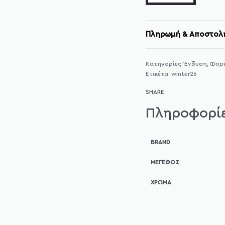
Πληρωμή & Αποστολ
Κατηγορίες:
Ένδυση
,
Φορ
Ετικέτα:
winter26
SHARE
Πληροφορί
BRAND
ΜΈΓΕΘΟΣ
ΧΡΏΜΑ