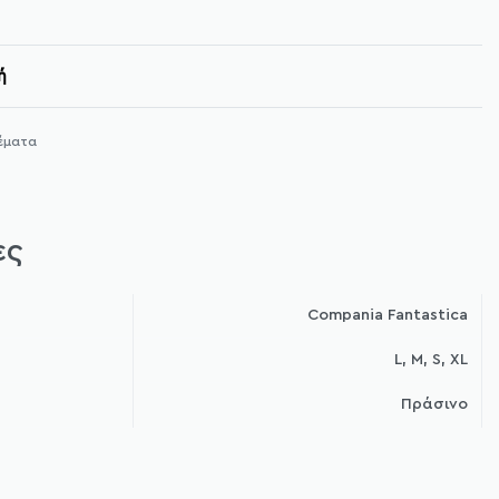
ή
έματα
ες
Compania Fantastica
L, M, S, XL
Πράσινο