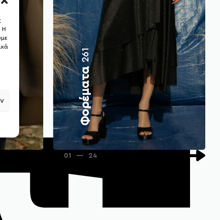
ς
 Η
ύμε
ικά
261
Φορέματα
ν
01
—
24