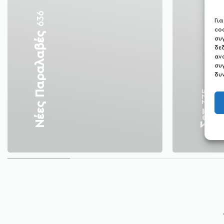
636
Γι
co
Νέες Παραλαβές
συ
δε
αν
συ
δυ
375
Σετ