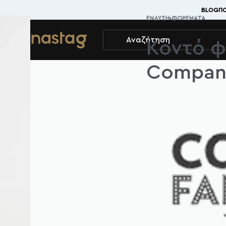
BLOG
ΠΟ
ΈΝΔΥΣΗ
›
ΦΟΡΈΜΑΤΑ
Κοντό φ
Compani