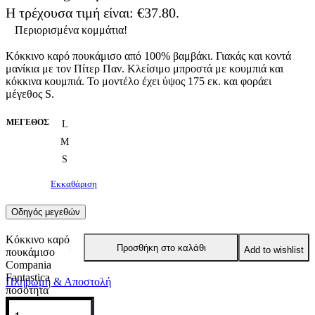
Η τρέχουσα τιμή είναι: €37.80.
-40% OFF
Περιορισμένα κομμάτια!
Κόκκινο καρό πουκάμισο από 100% βαμβάκι. Γιακάς και κοντά
μανίκια με τον Πίτερ Παν. Κλείσιμο μπροστά με κουμπιά και
κόκκινα κουμπιά. Το μοντέλο έχει ύψος 175 εκ. και φοράει
μέγεθος S.
ΜΈΓΕΘΟΣ
L
M
S
Εκκαθάριση
Οδηγός μεγεθών
Κόκκινο καρό
Προσθήκη στο καλάθι
Add to wishlist
πουκάμισο
Compania
Fantastica
Πληρωμή & Αποστολή
ποσότητα