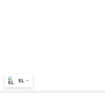
EL
SELECT OPTIONS
From
€
37.