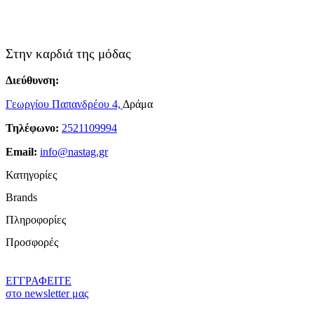
Στην καρδιά της μόδας
Διεύθυνση:
Γεωργίου Παπανδρέου 4,
Δράμα
Τηλέφωνο:
2521109994
Email:
info@nastag.gr
Κατηγορίες
Brands
Πανωφόρια
Πληροφορίες
Φορέματα
Sourloulou
Φούστες
Προσφορές
Compania Fantastica
Παντελόνια
Ποιοί Είμαστε
Pepaloves
T-shirt
Brands
N2110
Γυναικείες Μπλούζες Προσφορές
ΕΓΓΡΑΦΕΙΤΕ
Μπλούζες
Όροι Χρήσης
Vero Moda
Γυναικεία T-Shirt Προσφορές
στο newsletter μας
Πουκάμισα
Προσωπικά Δεδομένα
Bonendis
Φορέματα Προσφορές
Ζακέτες
Τρόποι Πληρωμής