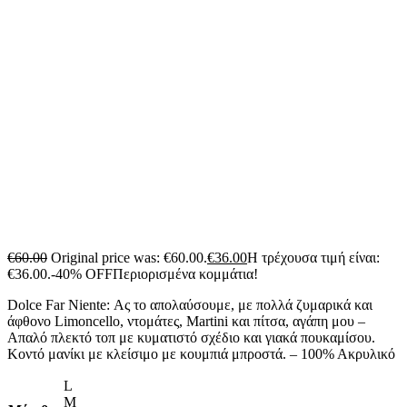
€
60.00
Original price was: €60.00.
€
36.00
Η τρέχουσα τιμή είναι:
€36.00.
-40% OFF
Περιορισμένα κομμάτια!
Dolce Far Niente: Ας το απολαύσουμε, με πολλά ζυμαρικά και
άφθονο Limoncello, ντομάτες, Martini και πίτσα, αγάπη μου –
Απαλό πλεκτό τοπ με κυματιστό σχέδιο και γιακά πουκαμίσου.
Κοντό μανίκι με κλείσιμο με κουμπιά μπροστά. – 100% Ακρυλικό
L
M