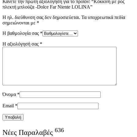
Κάνετε την πρώτη αξιολόγηση για το προϊόν: “Κόκκινη με ροζ
πλεκτή μπλούζα -Dolce Far Niente LOLINA”
Η ηλ. διεύθυνση σας δεν δημοσιεύεται.
Τα υποχρεωτικά πεδία
σημειώνονται με
*
Η βαθμολογία σας
*
Η αξιολόγησή σας
*
Όνομα
*
Email
*
Υποβολή
636
Νέες Παραλαβές