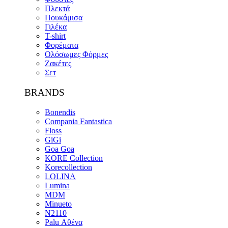
Πλεκτά
Πουκάμισα
Γιλέκα
T-shirt
Φορέματα
Ολόσωμες Φόρμες
Ζακέτες
Σετ
BRANDS
Bonendis
Compania Fantastica
Floss
GiGi
Goa Goa
KORE Collection
Korecollection
LOLINA
Lumina
MDM
Minueto
N2110
Palu Αθένα