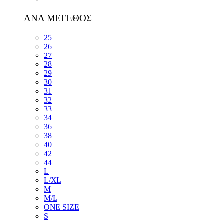
ΑΝΑ ΜΕΓΕΘΟΣ
25
26
27
28
29
30
31
32
33
34
36
38
40
42
44
L
L/XL
M
M/L
ONE SIZE
S