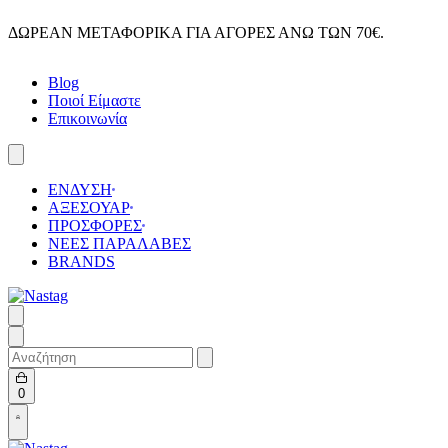
Skip
ΔΩΡΕΑΝ ΜΕΤΑΦΟΡΙΚΑ ΓΙΑ ΑΓΟΡΕΣ ΑΝΩ ΤΩΝ 70€.
to
content
Blog
Ποιοί Είμαστε
Επικοινωνία
ΕΝΔΥΣΗ
ΑΞΕΣΟΥΑΡ
ΠΡΟΣΦΟΡΕΣ
ΝΕΕΣ ΠΑΡΑΛΑΒΕΣ
BRANDS
Search
for:
Open
0
cart
Open
Account
details