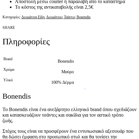
Αποστολή μέσω courier ή παραλαβή από το κατάστημα
Το κόστος της αντικαταβολής είναι 2,5€
Κατηγορίες:
Δερμάτινα Είδη
,
Δερμάτινες Τσάντες Bonendis
SHARE
Πληροφορίες
Brand
Bonendis
Χρώμα
Μαύρο
Υλικό
100% Δέρμα
Bonendis
Το Bonendis είναι ένα ανεξάρτητο ελληνικό brand όπου σχεδιάζoυν
και κατασκευάζουν τσάντες και σακίδια για τον αστικό τρόπο
ζωής.
Στόχος τους είναι να προσφέρουν ένα εντυπωσιακό αξεσουάρ που
θα δώσει έμφαση στο προσωπικό στυλ και θα τονίσει την