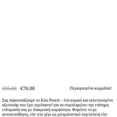
€
95.00
€
76.00
Περιορισμένα κομμάτια!
-20% OFF
Original
Η
price
τρέχουσα
Σας παρουσιάζουμε το Kiss Pouch – ένα κομψό και εκλεπτυσμένο
was:
τιμή
αξεσουάρ που έχει σχεδιαστεί για να συμπληρώνει την επίσημη
€95.00.
είναι:
ενδυμασία σας με διακριτική κομψότητα. Φορέστε το με
€76.00.
αυτοπεποίθηση, είτε στο χέρι ως μινιμαλιστικό συμπλέκτη είτε