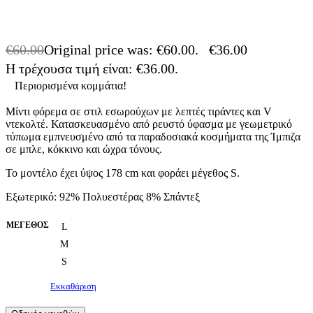
€
60.00
Original price was: €60.00.
€
36.00
Η τρέχουσα τιμή είναι: €36.00.
-40% OFF
Περιορισμένα κομμάτια!
Μίντι φόρεμα σε στιλ εσωρούχων με λεπτές τιράντες και V
ντεκολτέ. Κατασκευασμένο από ρευστό ύφασμα με γεωμετρικό
τύπωμα εμπνευσμένο από τα παραδοσιακά κοσμήματα της Ίμπιζα
σε μπλε, κόκκινο και ώχρα τόνους.
Το μοντέλο έχει ύψος 178 cm και φοράει μέγεθος S.
Εξωτερικό: 92% Πολυεστέρας 8% Σπάντεξ
ΜΈΓΕΘΟΣ
L
M
S
Εκκαθάριση