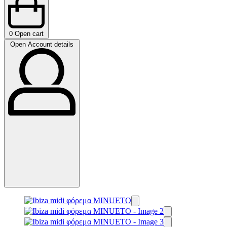
0
Open cart
Open Account details