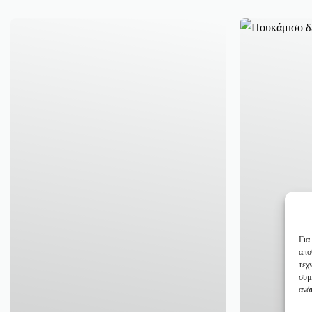
Για
απο
τεχ
συμ
ανά