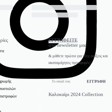
ρίες
ΕΓΓΡΑΦΕΙΤΕ
στο newsletter μας
στε
& μάθετε πρώτοι για νέες αφίξεις και
ακαταμάχητες προσφορές!
ης
 Δεδομένα
ηρωμής
Αποστολών
Insta.
Καλοκαίρι 2024 Collection
Επιστροφών
α