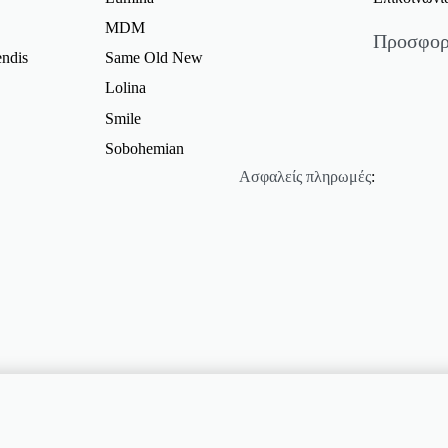
MDM
Προσφορ
ndis
Same Old New
Γυναικείε
Lolina
Γυναικεία 
Smile
Φορέματα 
Sobohemian
Φούστες Π
Ασφαλείς πληρωμές
:
Γυναικεία 
Γυναικεία 
Προσφορέ
Γυναικεία
Γυναικείες
Γυναικεία 
Προσφορέ
Γυναικεία
TICA
Παλτό Προ