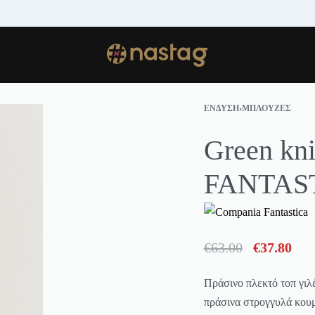
ΑΠΟΣΤΟΛΗ ΣΕ ΟΛΗ ΤΗΝ ΕΛΛΑΔΑ.
S
ΈΝΔΥΣΗ
›
ΜΠΛΟΎΖΕΣ
Green kn
FANTAS
€
63.00
€
37.80
Πράσινο πλεκτό τοπ γιλ
πράσινα στρογγυλά κουμπ