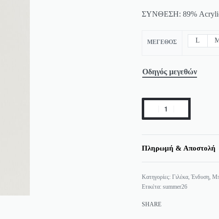
ΣΥΝΘΕΣΗ: 89% Acrylic
L
ΜΈΓΕΘΟΣ
Οδηγός μεγεθών
Πληρωμή & Αποστολή
Κατηγορίες:
Γιλέκα
,
Ένδυση
,
Μπ
Ετικέτα:
summer26
SHARE