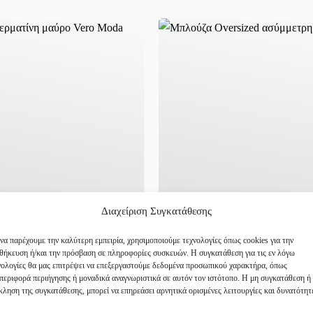
Διαχείριση Συγκατάθεσης
 να παρέχουμε την καλύτερη εμπειρία, χρησιμοποιούμε τεχνολογίες όπως cookies για την
θήκευση ή/και την πρόσβαση σε πληροφορίες συσκευών. Η συγκατάθεση για τις εν λόγω
νολογίες θα μας επιτρέψει να επεξεργαστούμε δεδομένα προσωπικού χαρακτήρα, όπως
περιφορά περιήγησης ή μοναδικά αναγνωριστικά σε αυτόν τον ιστότοπο. Η μη συγκατάθεση ή
κληση της συγκατάθεσης, μπορεί να επηρεάσει αρνητικά ορισμένες λειτουργίες και δυνατότητ