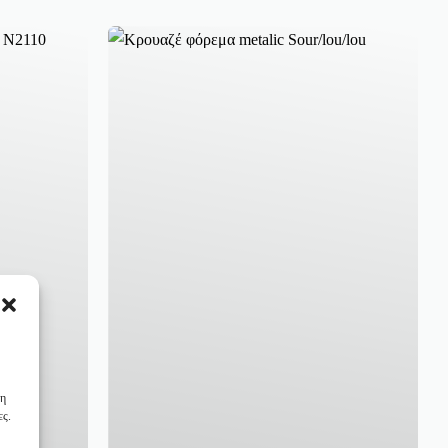
 η
ες.