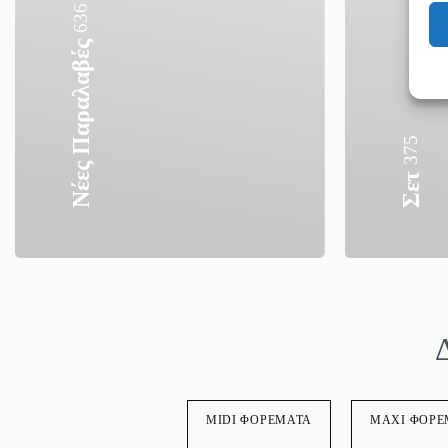
636
Νέες Παραλαβές
375
Σετ
MIDI ΦΟΡΕΜΑΤΑ
MAXI ΦΟΡΕ