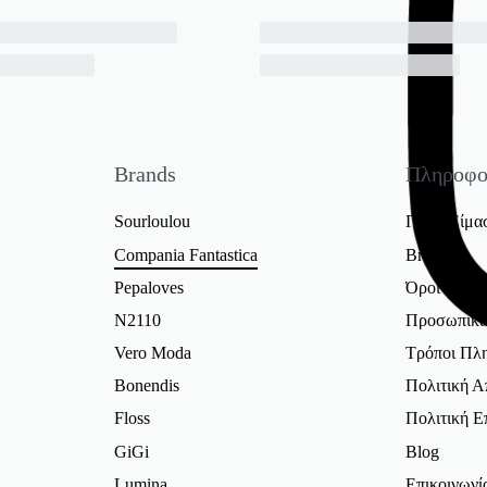
Brands
Πληροφο
Sourloulou
Ποιοί Είμα
Compania Fantastica
Brands
Pepaloves
Όροι Χρήσ
N2110
Προσωπικά
Vero Moda
Τρόποι Πλ
Bonendis
Πολιτική 
Floss
Πολιτική 
GiGi
Blog
Lumina
Επικοινωνί