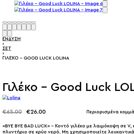
ΕΣ
ΈΝΔΥΣΗ
›
ΣΕΤ
›
ΓΙΛΈΚΟ – GOOD LUCK LOLINA
Γιλέκο – Good Luck LO
€
65.00
€
26.00
Περιορισμένα κομμά
-60% OFF
«BYE BYE BAD LUCK» – Κοντό γιλέκο με λαιμόκοψη σε V,
πλυντήριο σε κρύο νερό. Μη χρησιμοποιείτε λευκαντικ