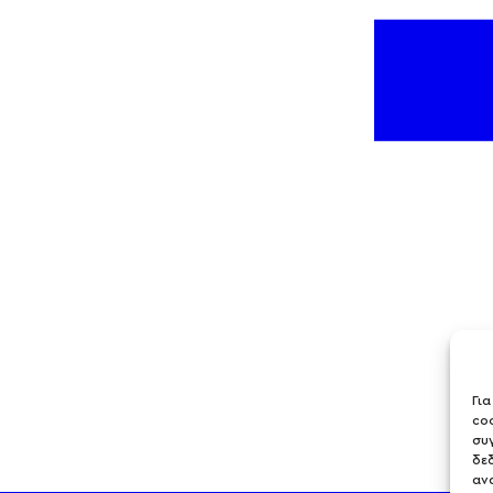
Γι
co
συ
δε
αν