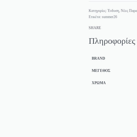
Κατηγορίες:
Ένδυση
,
Νέες Παρα
Ετικέτα:
summer26
SHARE
Πληροφορίες
BRAND
ΜΈΓΕΘΟΣ
ΧΡΏΜΑ