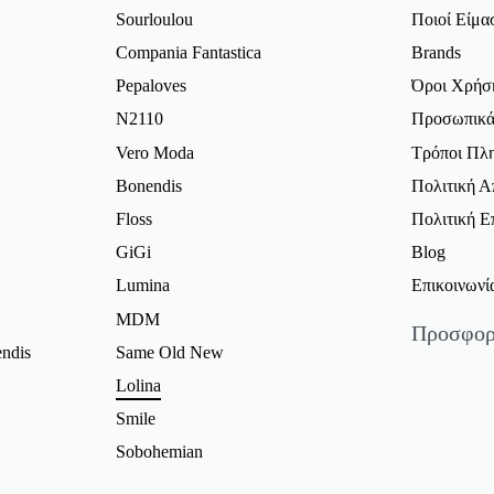
Sourloulou
Ποιοί Είμα
Compania Fantastica
Brands
Pepaloves
Όροι Χρήσ
N2110
Προσωπικά
Vero Moda
Τρόποι Πλ
Bonendis
Πολιτική 
Floss
Πολιτική 
GiGi
Blog
Lumina
Επικοινωνί
MDM
Προσφορ
ndis
Same Old New
Γυναικείε
Lolina
Γυναικεία 
Smile
Φορέματα 
Sobohemian
Φούστες Π