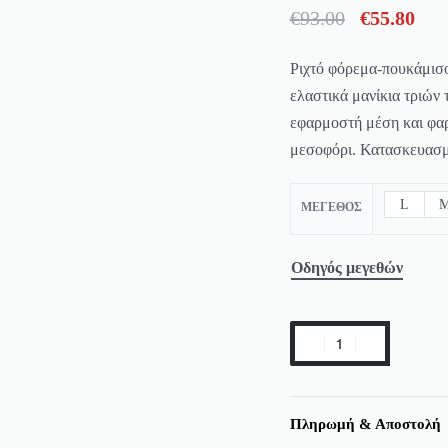
€
93.00
€
55.80
Ριχτό φόρεμα-πουκάμισο
ελαστικά μανίκια τριών 
εφαρμοστή μέση και φαρ
μεσοφόρι. Κατασκευασμέ
L
ΜΈΓΕΘΟΣ
Οδηγός μεγεθών
Πληρωμή & Αποστολή