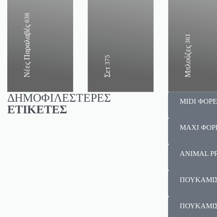
636
Νέες Παραλαβές
361
Μπλούζες
375
Σετ
ΔΗΜΟΦΙΛΕΣΤΕΡΕΣ
MIDI ΦΟΡ
ΕΤΙΚΕΤΕΣ
MAXI ΦΟΡ
ANIMAL P
ΠΟΥΚΑΜΙ
ΠΟΥΚΑΜΙ