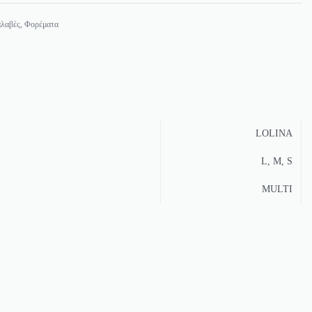
λαβές
,
Φορέματα
LOLINA
L, M, S
MULTI