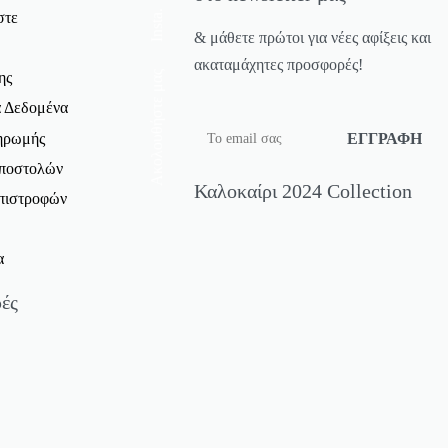
Insta.
στε
& μάθετε πρώτοι για νέες αφίξεις και
ακαταμάχητες προσφορές!
Ακολουθήστε μας
ης
 Δεδομένα
ηρωμής
Αποστολών
Καλοκαίρι 2024 Collection
Επιστροφών
α
ές
ς Μπλούζες Προσφορές
T-Shirt Προσφορές
Προσφορές
ροσφορές