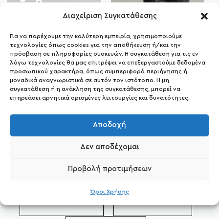
Ν
έ
ε
ς
Π
α
ρ
α
λ
α
β
έ
ς
Σετ
Διαχείριση Συγκατάθεσης
Για να παρέχουμε την καλύτερη εμπειρία, χρησιμοποιούμε
τεχνολογίες όπως cookies για την αποθήκευση ή/και την
ΔΗΜΟΦΙΛΕΣΤΕΡΕΣ
ΕΤΙΚΕΤΕΣ
πρόσβαση σε πληροφορίες συσκευών. Η συγκατάθεση για τις εν
λόγω τεχνολογίες θα μας επιτρέψει να επεξεργαστούμε δεδομένα
προσωπικού χαρακτήρα, όπως συμπεριφορά περιήγησης ή
μοναδικά αναγνωριστικά σε αυτόν τον ιστότοπο. Η μη
MIDI ΦΟΡΕΜΑΤΑ
MAXI ΦΟΡΕΜΑΤΑ
συγκατάθεση ή η ανάκληση της συγκατάθεσης, μπορεί να
επηρεάσει αρνητικά ορισμένες λειτουργίες και δυνατότητες.
ANIMAL PRINT
ΠΟΥΚΑΜΙΣΑ ΜΑΚΡΥΜΑΝΙΚΑ
Αποδοχή
ΠΟΥΚΑΜΙΣΑ ΚΟΝΤΟΜΑΝΙΚΑ
Δεν αποδέχομαι
Προβολή προτιμήσεων
ΠΟΥΚΑΜΙΣΑ ΠΟΛΥΧΡΩΜΑ
ΠΟΥΚΑΜΙΣΑ ΡΙΓΕ
Όροι Χρήσης
ΠΛΕΚΤΕΣ ΜΠΛΟΥΖΕΣ
ΠΛΕΚΤΕΣ ΖΑΚΕΤΕΣ