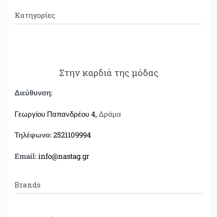
Κατηγορίες
Πανωφόρια
Φορέματα
Φούστες
Στην καρδιά της μόδας
Παντελόνια
Διεύθυνση:
T-shirt
Μπλούζες
Γεωργίου Παπανδρέου 4,
Δράμα
Πουκάμισα
Ζακέτες
Τηλέφωνο:
2521109994
Πλεκτά
Email:
info@nastag.gr
Παντελονόφουστες
Δερμάτινες Τσάντες Bonendis
Δερμάτινες Ζώνες
Brands
Sourloulou