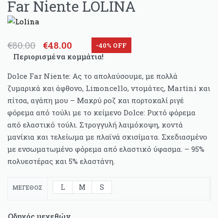
Far Niente LOLINA
€
80.00
€
48.00
-40% OFF
Περιορισμένα κομμάτια!
Dolce Far Niente: Ας το απολαύσουμε, με πολλά
ζυμαρικά και άφθονο, Limoncello, ντομάτες, Martini και
πίτσα, αγάπη μου – Μακρύ ροζ και πορτοκαλί ριγέ
φόρεμα από τούλι με το κείμενο Dolce: Ριχτό φόρεμα
από ελαστικό τούλι. Στρογγυλή λαιμόκοψη, κοντά
μανίκια και τελείωμα με πλαϊνά σκισίματα. Σχεδιασμένο
με ενσωματωμένο φόρεμα από ελαστικό ύφασμα. – 95%
πολυεστέρας και 5% ελαστάνη.
L
M
S
ΜΈΓΕΘΟΣ
Οδηγός μεγεθών