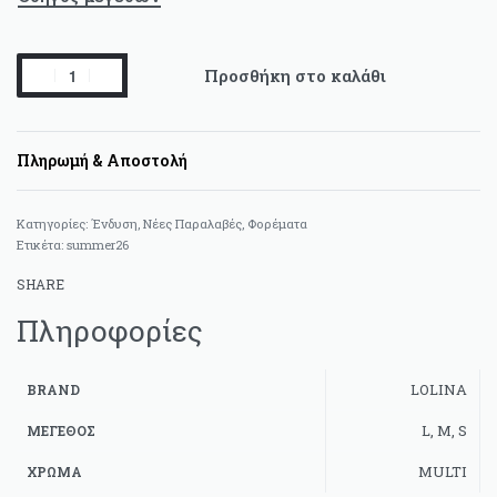
Προσθήκη στο καλάθι
Πληρωμή & Αποστολή
Κατηγορίες:
Ένδυση
,
Νέες Παραλαβές
,
Φορέματα
Ετικέτα:
summer26
SHARE
Πληροφορίες
LOLINA
BRAND
L, M, S
ΜΈΓΕΘΟΣ
MULTI
ΧΡΏΜΑ