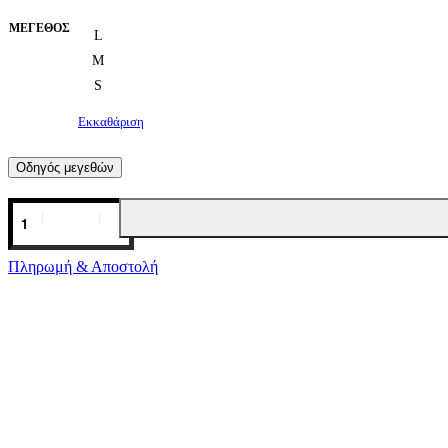
ΜΈΓΕΘΟΣ
L
M
S
Εκκαθάριση
Οδηγός μεγεθών
Πληρωμή & Αποστολή