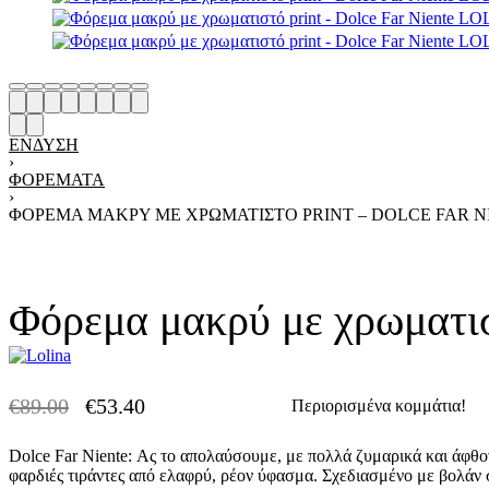
ΈΝΔΥΣΗ
›
ΦΟΡΈΜΑΤΑ
›
ΦΌΡΕΜΑ ΜΑΚΡΎ ΜΕ ΧΡΩΜΑΤΙΣΤΌ PRINT – DOLCE FAR N
Φόρεμα μακρύ με χρωματισ
€
89.00
€
53.40
Περιορισμένα κομμάτια!
-40% OFF
Dolce Far Niente: Ας το απολαύσουμε, με πολλά ζυμαρικά και άφθο
φαρδιές τιράντες από ελαφρύ, ρέον ύφασμα. Σχεδιασμένο με βολάν 