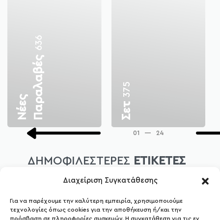
636
375
Ν
έ
ε
ς
Π
α
ρ
α
λ
α
β
έ
ς
Σετ
01
—
24
ΔΗΜΟΦΙΛΕΣΤΕΡΕΣ
ΕΤΙΚΕΤΕΣ
Διαχείριση Συγκατάθεσης
MIDI ΦΟΡΕΜΑΤΑ
MAXI ΦΟΡΕΜΑΤΑ
Για να παρέχουμε την καλύτερη εμπειρία, χρησιμοποιούμε
τεχνολογίες όπως cookies για την αποθήκευση ή/και την
πρόσβαση σε πληροφορίες συσκευών. Η συγκατάθεση για τις εν