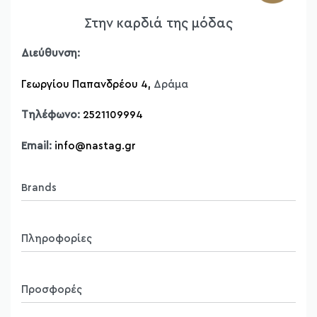
T-shirt
Στην καρδιά της μόδας
Μπλούζες
Πουκάμισα
Διεύθυνση:
Ζακέτες
Γεωργίου Παπανδρέου 4,
Δράμα
Πλεκτά
Παντελονόφουστες
Τηλέφωνο:
2521109994
Δερμάτινες Τσάντες Bonendis
Δερμάτινες Ζώνες
Email:
info@nastag.gr
Brands
Sourloulou
Πληροφορίες
Compania Fantastica
Pepaloves
Ποιοί Είμαστε
N2110
Προσφορές
Brands
Vero Moda
Όροι Χρήσης