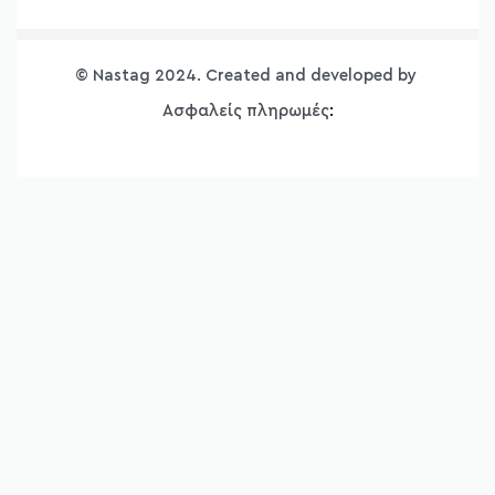
Bonendis
Γυναικείες Μπλούζες Προσφορές
Προσωπικά Δεδομένα
Floss
Γυναικεία T-Shirt Προσφορές
Τρόποι Πληρωμής
GiGi
© Nastag 2024. Created and developed by
Φορέματα Προσφορές
Πολιτική Αποστολών
Lumina
Φούστες Προσφορές
Ασφαλείς πληρωμές
:
Πολιτική Επιστροφών
MDM
Γυναικεία Παντελόνια Προσφορές
Blog
Same Old New
Γυναικεία Πλεκτά Ρούχα Προσφορές
Επικοινωνία
Lolina
Γυναικεία Πουκάμισα Προσφορές
Smile
Γυναικείες Ζακέτες Προσφορές
Sobohemian
Γυναικεία Shorts – Βερμούδες Προσφορές
Γυναικεία Πανωφόρια – Μπουφάν – Παλτό
Προσφορές