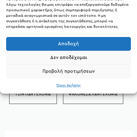
λόγω τεχνολογίες θα μας επιτρέψει να επεξεργαστούμε δεδομένα
ANIMAL PRINT
ΠΟΥΚΑΜΙΣΑ ΜΑΚΡΥΜΑΝΙΚΑ
προσωπικού χαρακτήρα, όπως συμπεριφορά περιήγησης ή
μοναδικά αναγνωριστικά σε αυτόν τον ιστότοπο. Η μη
συγκατάθεση ή η ανάκληση της συγκατάθεσης, μπορεί να
ΠΟΥΚΑΜΙΣΑ ΚΟΝΤΟΜΑΝΙΚΑ
επηρεάσει αρνητικά ορισμένες λειτουργίες και δυνατότητες.
ΠΟΥΚΑΜΙΣΑ ΠΟΛΥΧΡΩΜΑ
ΠΟΥΚΑΜΙΣΑ ΡΙΓΕ
Αποδοχή
ΠΛΕΚΤΕΣ ΜΠΛΟΥΖΕΣ
ΠΛΕΚΤΕΣ ΖΑΚΕΤΕΣ
Δεν αποδέχομαι
Προβολή προτιμήσεων
ΠΛΕΚΤΑ ΦΟΡΕΜΑΤΑ
Όροι Χρήσης
ΤΖΙΝ ΠΑΝΤΕΛΟΝΙΑ
ΨΗΛΟΜΕΣΑ ΠΑΝΤΕΛΟΝΙΑ