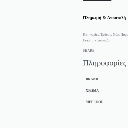
Πληρωμή & Αποστολή
Κατηγορίες:
Ένδυση
,
Νέες Παρα
Ετικέτα:
summer26
SHARE
Πληροφορίες
BRAND
ΧΡΏΜΑ
ΜΈΓΕΘΟΣ