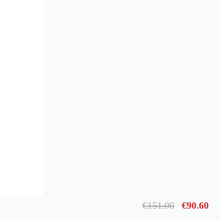
€
151.00
€
90.60