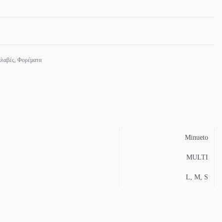
λαβές
,
Φορέματα
Minueto
MULTI
L, M, S