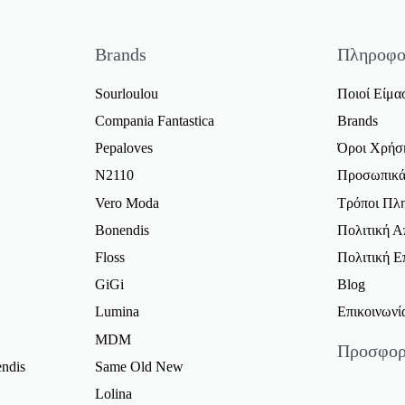
Brands
Πληροφο
Sourloulou
Ποιοί Είμα
Compania Fantastica
Brands
Pepaloves
Όροι Χρήσ
N2110
Προσωπικά
Vero Moda
Τρόποι Πλ
Bonendis
Πολιτική 
Floss
Πολιτική 
GiGi
Blog
Lumina
Επικοινωνί
MDM
Προσφορ
ndis
Same Old New
Γυναικείε
Lolina