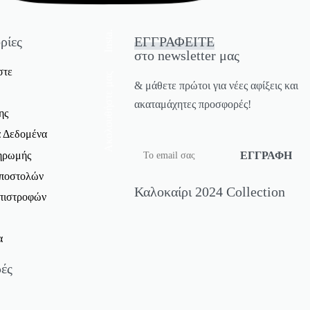
Insta.
ρίες
ΕΓΓΡΑΦΕΙΤΕ
στο newsletter μας
στε
Ακολουθήστε μας
& μάθετε πρώτοι για νέες αφίξεις και
ακαταμάχητες προσφορές!
ης
 Δεδομένα
ηρωμής
Αποστολών
Καλοκαίρι 2024 Collection
Επιστροφών
α
ές
ς Μπλούζες Προσφορές