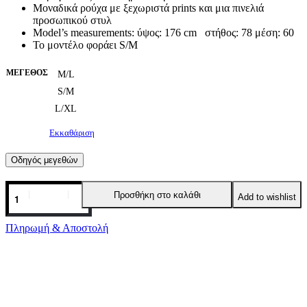
Μοναδικά ρούχα με ξεχωριστά prints και μια πινελιά
προσωπικού στυλ
Model’s measurements: ύψος: 176 cm στήθος: 78 μέση: 60
Το μοντέλο φοράει S/M
ΜΈΓΕΘΟΣ
M/L
S/M
L/XL
Εκκαθάριση
Οδηγός μεγεθών
ETERNITY
Προσθήκη στο καλάθι
Add to wishlist
ΦΟΥΣΤΑ
PEACE
&
Πληρωμή & Αποστολή
CHAOS
ποσότητα