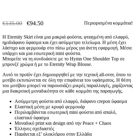
€
135.00
€
94.50
Περιορισμένα κομμάτια!
-30% OFF
Original
Η
price
τρέχουσα
Η Eternity Skirt είναι μια μακριά φούστα, φτιαγμένη από ελαφρύ,
was:
τιμή
ημιδιάφανο ύφασμα και έχει ασύμμετρο τελείωμα. Η μέση έχει
€135.00.
είναι:
λάστιχο και φερμουάρ στο πίσω μέρος για άνετη εφαρμογή. Μέσα
€94.50.
υπάρχει και μια εσωτερική mini φούστα.
Μπορείτε να τη συνδυάσετε με το Hymn One Shoulder Top σε
μπρονζέ χρώμα ή με το Eternity Wrap Blouse.
Αυτό το προϊόν έχει δημιουργηθεί με την τεχνική all-over, όπου το
μοτίβο εκτυπώνεται σε όλη την επιφάνεια του υφάσματος. Η θέση
του μοτίβου μπορεί να παρουσιάζει μικρές παραλλαγές, χαρίζοντας
μια διακριτική μοναδικότητα σε κάθε κομμάτι της παραγωγής.
Ασύμμετρη φούστα από ελαφρύ, διάφανο crepon ύφασμα
Ελαστική μέση με κρυφό φερμουάρ
Περιλαμβάνεται εσωτερική mini φούστα από απαλό,
ελαστικό ύφασμα
Μοναδικό print και design από την Peace + Chaos
Έλληνες σχεδιαστές
Παράγεται εξ’ ολοκλήρου στην Ελλάδα