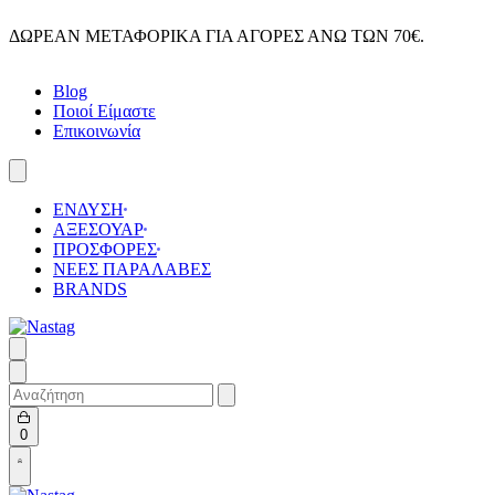
Skip
ΔΩΡΕΑΝ ΜΕΤΑΦΟΡΙΚΑ ΓΙΑ ΑΓΟΡΕΣ ΑΝΩ ΤΩΝ 70€.
to
content
Blog
Ποιοί Είμαστε
Επικοινωνία
ΕΝΔΥΣΗ
ΑΞΕΣΟΥΑΡ
ΠΡΟΣΦΟΡΕΣ
ΝΕΕΣ ΠΑΡΑΛΑΒΕΣ
BRANDS
Search
for:
Open
0
cart
Open
Account
details