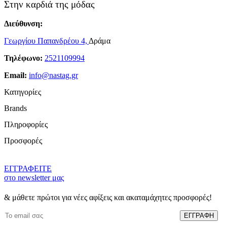
Στην καρδιά της μόδας
Διεύθυνση:
Γεωργίου Παπανδρέου 4,
Δράμα
Τηλέφωνο:
2521109994
Email:
info@nastag.gr
Κατηγορίες
Brands
Πανωφόρια
Πληροφορίες
Φορέματα
Sourloulou
Φούστες
Προσφορές
Compania Fantastica
Παντελόνια
Ποιοί Είμαστε
Pepaloves
T-shirt
Brands
N2110
Γυναικείες Μπλούζες Προσφορές
ΕΓΓΡΑΦΕΙΤΕ
Μπλούζες
Όροι Χρήσης
Vero Moda
Γυναικεία T-Shirt Προσφορές
στο newsletter μας
Πουκάμισα
Προσωπικά Δεδομένα
Bonendis
Φορέματα Προσφορές
Ζακέτες
Τρόποι Πληρωμής
& μάθετε πρώτοι για νέες αφίξεις και ακαταμάχητες προσφορές!
Floss
Φούστες Προσφορές
Πλεκτά
Πολιτική Αποστολών
GiGi
Γυναικεία Παντελόνια Προσφορές
Παντελονόφουστες
Πολιτική Επιστροφών
Lumina
Γυναικεία Πλεκτά Ρούχα Προσφορές
Δερμάτινες Τσάντες Bonendis
Blog