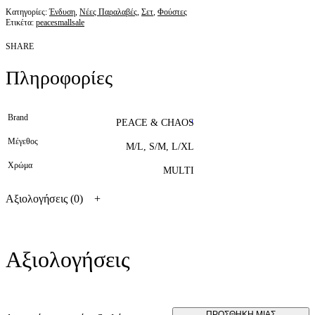
Κατηγορίες:
Ένδυση
,
Νέες Παραλαβές
,
Σετ
,
Φούστες
Ετικέτα:
peacesmallsale
SHARE
Πληροφορίες
Brand
PEACE & CHAOS
Μέγεθος
M/L, S/M, L/XL
Χρώμα
MULTI
Αξιολογήσεις (0)
Αξιολογήσεις
ΠΡΟΣΘΉΚΗ ΜΊΑΣ