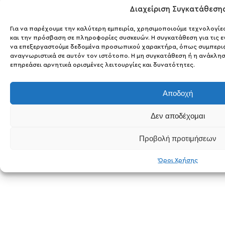
Διαχείριση Συγκατάθεση
ΕΓΓΡΑΦΕΙΤΕ
στο newsletter μας
Για να παρέχουμε την καλύτερη εμπειρία, χρησιμοποιούμε τεχνολογίε
και την πρόσβαση σε πληροφορίες συσκευών. Η συγκατάθεση για τις ε
να επεξεργαστούμε δεδομένα προσωπικού χαρακτήρα, όπως συμπερι
αναγνωριστικά σε αυτόν τον ιστότοπο. Η μη συγκατάθεση ή η ανάκλη
& μάθετε πρώτοι για νέες αφίξεις και ακαταμάχητες
προσφορές!
επηρεάσει αρνητικά ορισμένες λειτουργίες και δυνατότητες.
Αποδοχή
Δεν αποδέχομαι
Καλοκαίρι 2024 Collection
Προβολή προτιμήσεων
Κατηγορίες
Όροι Χρήσης
Πανωφόρια
Φορέματα
Φούστες