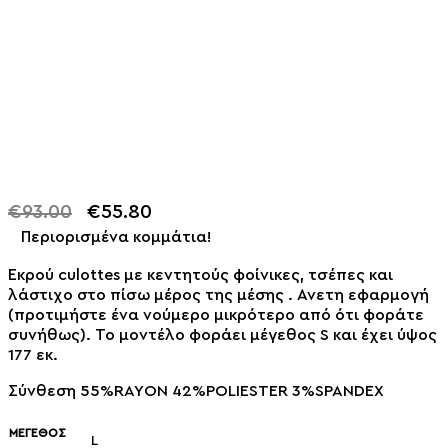
€
93.00
€
55.80
-40% OFF
Περιορισμένα κομμάτια!
Εκρού culottes με κεντητούς φοίνικες, τσέπες και
λάστιχο στο πίσω μέρος της μέσης . Ανετη εφαρμογή
(προτιμήστε ένα νούμερο μικρότερο από ότι φοράτε
συνήθως). Το μοντέλο φοράει μέγεθος S και έχει ύψος
177 εκ.
Σύνθεση 55%RAYON 42%POLIESTER 3%SPANDEX
ΜΈΓΕΘΟΣ
L