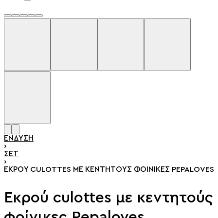
ΈΝΔΥΣΗ
›
ΣΕΤ
›
ΕΚΡΟΎ CULOTTES ΜΕ ΚΕΝΤΗΤΟΎΣ ΦΟΊΝΙΚΕΣ PEPALOVES
Εκρού culottes με κεντητούς
φοίνικες Pepaloves