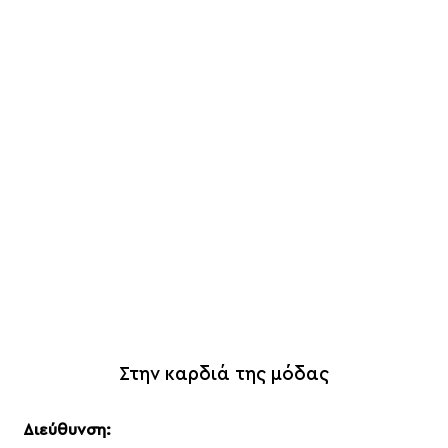
Παντελόνια
T-shirt
Μπλούζες
Πουκάμισα
Ζακέτες
Πλεκτά
Παντελονόφουστες
Δερμάτινες Τσάντες Bonendis
Δερμάτινες Ζώνες
Στην καρδιά της μόδας
Διεύθυνση: