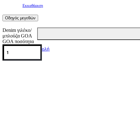
Εκκαθάριση
Οδηγός μεγεθών
Denim γιλέκο/
μπλούζα GΟA
GOA ποσότητα
Πληρωμή & Αποστολή