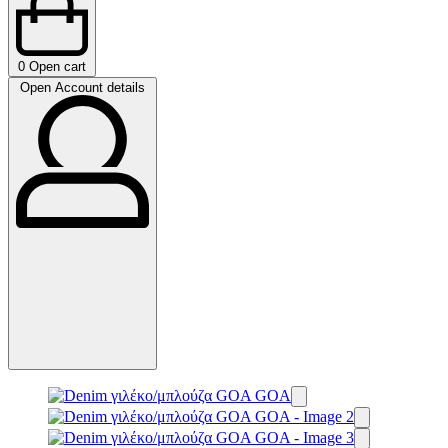
0
Open cart
Open Account details