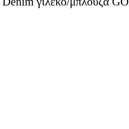
Denim γιλέκο/μπλούζα 