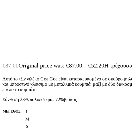
€
87.00
Original price was: €87.00.
€
52.20
Η τρέχουσα 
Αυτό το τζιν γιλέκο Goa Goa είναι κατασκευασμένο σε σκούρο μπλε
και μπροστινό κλείσιμο με μεταλλικά κουμπιά, μαζί με δύο διακοσμ
ευέλικτο κομμάτι.
Σύνθεση 28% πολυεστέρας 72%βισκόζ
ΜΈΓΕΘΟΣ
L
M
S