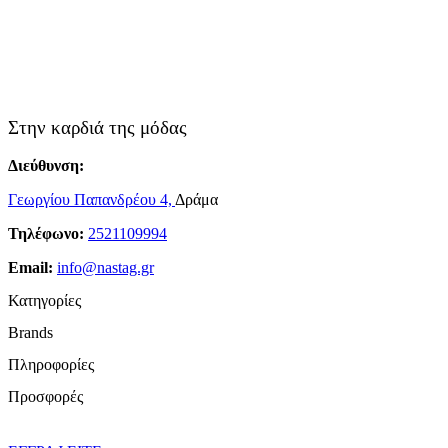
Στην καρδιά της μόδας
Διεύθυνση:
Γεωργίου Παπανδρέου 4,
Δράμα
Τηλέφωνο:
2521109994
Email:
info@nastag.gr
Κατηγορίες
Brands
Πανωφόρια
Πληροφορίες
Φορέματα
Sourloulou
Φούστες
Προσφορές
Compania Fantastica
Παντελόνια
Ποιοί Είμαστε
Pepaloves
T-shirt
Brands
N2110
Γυναικείες Μπλούζες Προσφορές