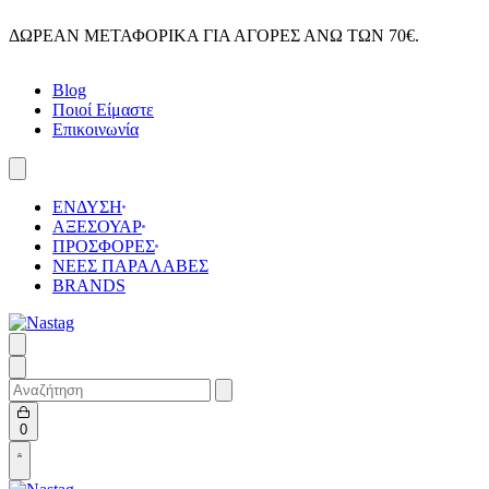
Skip
ΔΩΡΕΑΝ ΜΕΤΑΦΟΡΙΚΑ ΓΙΑ ΑΓΟΡΕΣ ΑΝΩ ΤΩΝ 70€.
to
content
Blog
Ποιοί Είμαστε
Επικοινωνία
ΕΝΔΥΣΗ
ΑΞΕΣΟΥΑΡ
ΠΡΟΣΦΟΡΕΣ
ΝΕΕΣ ΠΑΡΑΛΑΒΕΣ
BRANDS
Search
for:
Open
0
cart
Open
Account
details