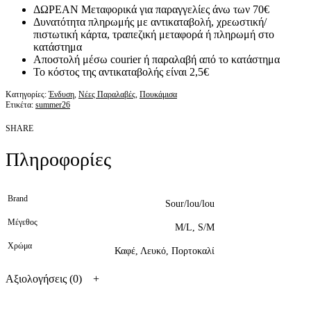
ΔΩΡΕΑΝ Μεταφορικά για παραγγελίες άνω των 70€
Δυνατότητα πληρωμής με αντικαταβολή, χρεωστική/
πιστωτική κάρτα, τραπεζική μεταφορά ή πληρωμή στο
κατάστημα
Αποστολή μέσω courier ή παραλαβή από το κατάστημα
Το κόστος της αντικαταβολής είναι 2,5€
Κατηγορίες:
Ένδυση
,
Νέες Παραλαβές
,
Πουκάμισα
Ετικέτα:
summer26
SHARE
Πληροφορίες
Brand
Sour/lou/lou
Μέγεθος
M/L, S/M
Χρώμα
Καφέ, Λευκό, Πορτοκαλί
Αξιολογήσεις (0)