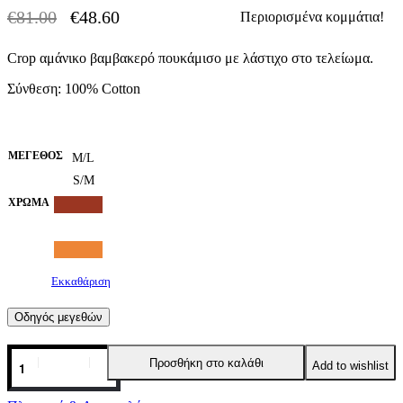
€
81.00
€
48.60
Περιορισμένα κομμάτια!
-40% OFF
Original
Η
price
τρέχουσα
Crop αμάνικο βαμβακερό πουκάμισο με λάστιχο στο τελείωμα.
was:
τιμή
€81.00.
είναι:
Σύνθεση: 100% Cotton
€48.60.
ΜΈΓΕΘΟΣ
M/L
S/M
ΧΡΏΜΑ
Εκκαθάριση
Οδηγός μεγεθών
Crop
Προσθήκη στο καλάθι
Add to wishlist
πουκάμισο
σε
3