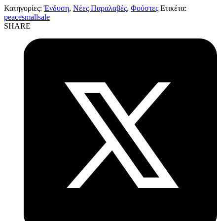
Κατηγορίες:
Ένδυση
,
Νέες Παραλαβές
,
Φούστες
Ετικέτα:
peacesmallsale
SHARE