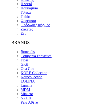
Πλεκτά
Πουκάμισα
Γιλέκα
T-shirt
Φορέματα
Ολόσωμες Φόρμες
Ζακέτες
Σετ
BRANDS
Bonendis
Compania Fantastica
Floss
GiGi
Goa Goa
KORE Collection
Korecollection
LOLINA
Lumina
MDM
Minueto
N2110
Palu Αθένα