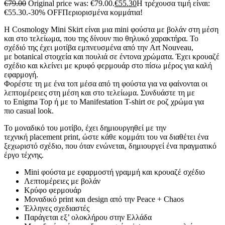
€
79.00
Original price was: €79.00.
€
55.30
Η τρέχουσα τιμή είναι:
€55.30.
-30% OFF
Περιορισμένα κομμάτια!
Η Cosmology Mini Skirt είναι μια mini φούστα με βολάν στη μέση
και στο τελείωμα, που της δίνουν πιο θηλυκό χαρακτήρα. Το
σχέδιό της έχει μοτίβα εμπνευσμένα από την Art Nouveau,
με botanical στοιχεία και πουλιά σε έντονα χρώματα. Έχει κρουαζέ
σχέδιο και κλείνει με κρυφό φερμουάρ στο πίσω μέρος για καλή
εφαρμογή.
Φορέστε τη με ένα τοπ μέσα από τη φούστα για να φαίνονται οι
λεπτομέρειες στη μέση και στο τελείωμα. Συνδυάστε τη με
το Enigma Top ή με το Manifestation T-shirt σε ροζ χρώμα για
πιο casual look.
Το μοναδικό του μοτίβο, έχει δημιουργηθεί με την
τεχνική placement print, ώστε κάθε κομμάτι του να διαθέτει ένα
ξεχωριστό σχέδιο, που όταν ενώνεται, δημιουργεί ένα πραγματικό
έργο τέχνης.
Mini φούστα με εφαρμοστή γραμμή και κρουαζέ σχέδιο
Λεπτομέρειες με βολάν
Κρύφο φερμουάρ
Μοναδικό print και design από την Peace + Chaos
Έλληνες σχεδιαστές
Παράγεται εξ’ ολοκλήρου στην Ελλάδα