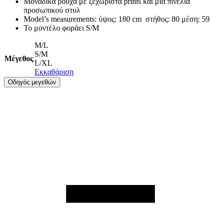
Μοναδικά ρούχα με ξεχωριστά prints και μια πινελιά
προσωπικού στυλ
Model’s measurements: ύψος: 180 cm στήθος: 80 μέση: 59
Το μοντέλο φοράει S/M
M/L
S/M
Μέγεθος
L/XL
Εκκαθάριση
Οδηγός μεγεθών