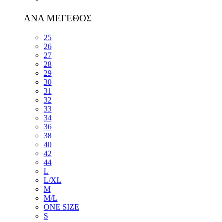
ΑΝΑ ΜΕΓΕΘΟΣ
25
26
27
28
29
30
31
32
33
34
36
38
40
42
44
L
L/XL
M
M/L
ONE SIZE
S