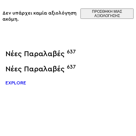
ΠΡΟΣΘΉΚΗ ΜΊΑΣ
Δεν υπάρχει καμία αξιολόγηση
ΑΞΙΟΛΌΓΗΣΗΣ
ακόμη.
637
Νέες Παραλαβές
Σ
637
Νέες Παραλαβές
Σ
EXPLORE
E