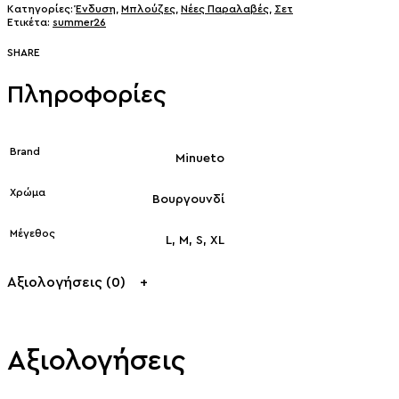
Κατηγορίες:
Ένδυση
,
Μπλούζες
,
Νέες Παραλαβές
,
Σετ
Ετικέτα:
summer26
SHARE
Πληροφορίες
Brand
Minueto
Χρώμα
Βουργουνδί
Μέγεθος
L, M, S, XL
Αξιολογήσεις (0)
Αξιολογήσεις