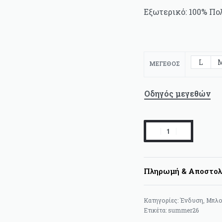
Εξωτερικό: 100% Πο
L
ΜΈΓΕΘΟΣ
Οδηγός μεγεθών
Boho
τοπ
MINUETO
ποσότητα
Πληρωμή & Αποστολ
Κατηγορίες:
Ένδυση
,
Μπλο
Ετικέτα:
summer26