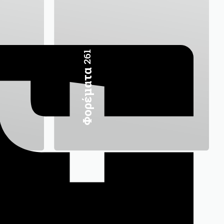
261
Φορέματα