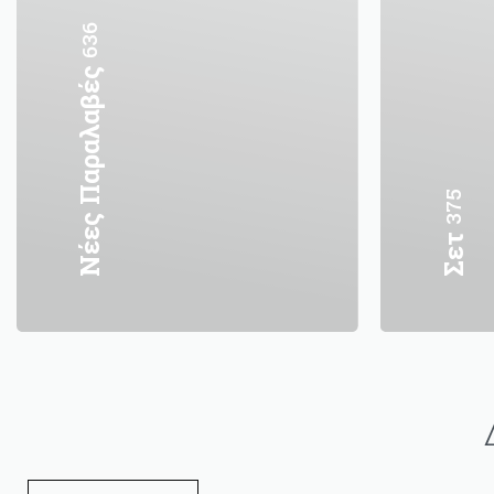
636
Νέες Παραλαβές
375
Σετ