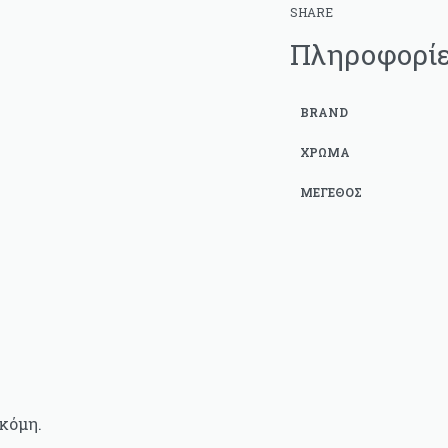
SHARE
Πληροφορί
BRAND
ΧΡΏΜΑ
ΜΈΓΕΘΟΣ
κόμη.