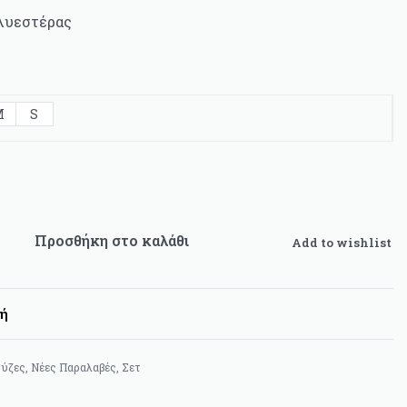
λυεστέρας
M
S
Προσθήκη στο καλάθι
Add to wishlist
ή
ύζες
,
Νέες Παραλαβές
,
Σετ