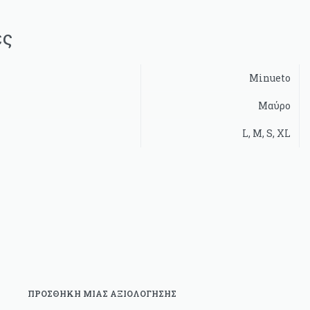
ες
Minueto
Μαύρο
L, M, S, XL
ΠΡΟΣΘΉΚΗ ΜΊΑΣ ΑΞΙΟΛΌΓΗΣΗΣ