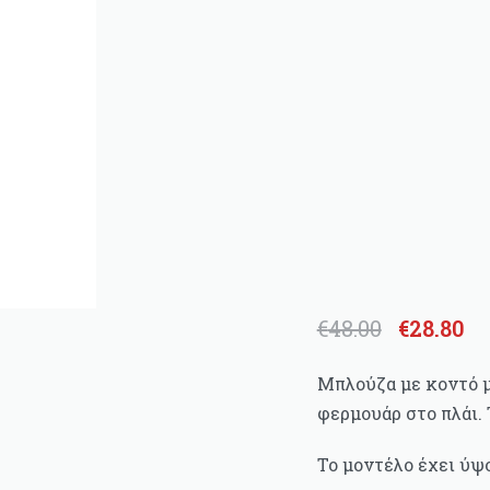
€
48.00
€
28.80
Original
Η
price
τρέχουσα
was:
τιμή
Μπλούζα με κοντό μ
€48.00.
είναι:
φερμουάρ στο πλάι.
€28.80.
Το μοντέλο έχει ύψο