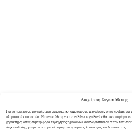
Διαχείριση Συγκατάθεσης
Για να παρέχουμε την καλύτερη εμπειρία, χρησιμοποιούμε τεχνολογίες όπως cookies για
πληροφορίες συσκευών. Η συγκατάθεση για τις εν λόγω τεχνολογίες θα μας επιτρέψει ν
χαρακτήρα, όπως συμπεριφορά περιήγησης ή μοναδικά αναγνωριστικά σε αυτόν τον ιστό
συγκατάθεσης, μπορεί να επηρεάσει αρνητικά ορισμένες λειτουργίες και δυνατότητες.