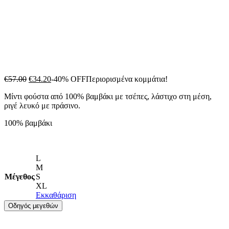
Original
Η
€
57.00
€
34.20
-40% OFF
Περιορισμένα κομμάτια!
price
τρέχουσα
Μίντι φούστα από 100% βαμβάκι με τσέπες, λάστιχο στη μέση,
was:
τιμή
ριγέ λευκό με πράσινο.
€57.00.
είναι:
€34.20.
100% βαμβάκι
L
M
Μέγεθος
S
XL
Εκκαθάριση
Οδηγός μεγεθών