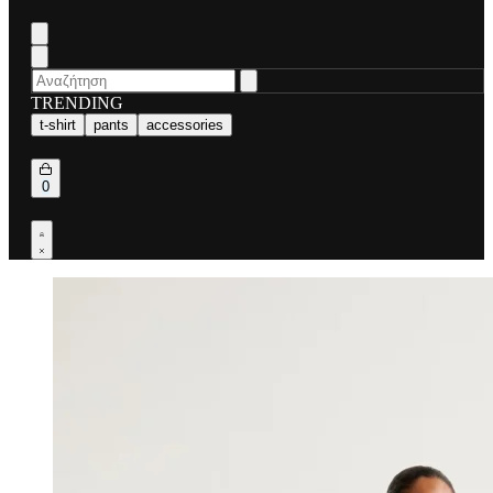
Search
for:
TRENDING
t-shirt
pants
accessories
Open
0
cart
Open
Account
details