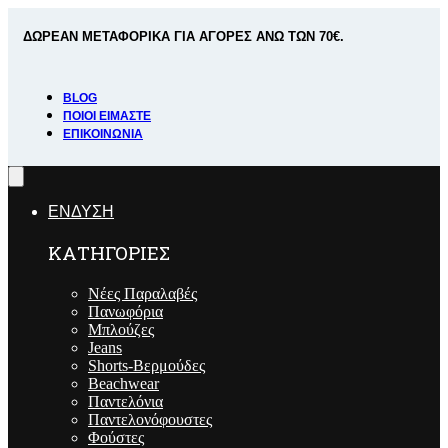
Skip
to
ΔΩΡΕΑΝ ΜΕΤΑΦΟΡΙΚΑ ΓΙΑ ΑΓΟΡΕΣ ΑΝΩ ΤΩΝ 70€.
content
BLOG
ΠΟΙΟΊ ΕΊΜΑΣΤΕ
ΕΠΙΚΟΙΝΩΝΊΑ
ΕΝΔΥΣΗ
ΚΑΤΗΓΟΡΙΕΣ
Νέες Παραλαβές
Πανωφόρια
Μπλούζες
Jeans
Shorts-Βερμούδες
Beachwear
Παντελόνια
Παντελονόφουστες
Φούστες