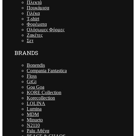
Πλεκτά
Πουκάμισα
Γιλέκα
T-shirt
Φορέματα
Ολόσωμες Φόρμες
Ζακέτες
Σετ
BRANDS
Bonendis
Compania Fantastica
Floss
GiGi
Goa Goa
KORE Collection
Korecollection
LOLINA
Lumina
MDM
Minueto
N2110
Palu Αθένα