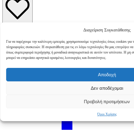
Skirt
COMPANIA
FANTASTICA
ποσότητα
Add to wishlist
Διαχείριση Συγκατάθεσης
Πληρωμή & Αποστολή
Για να παρέχουμε την καλύτερη εμπειρία, χρησιμοποιούμε τεχνολογίες όπως cookies για
πληροφορίες συσκευών. Η συγκατάθεση για τις εν λόγω τεχνολογίες θα μας επιτρέψει ν
όπως συμπεριφορά περιήγησης ή μοναδικά αναγνωριστικά σε αυτόν τον ιστότοπο. Η μη 
μπορεί να επηρεάσει αρνητικά ορισμένες λειτουργίες και δυνατότητες.
Αποδοχή
Δεν αποδέχομαι
Προβολή προτιμήσεων
Όροι Χρήσης