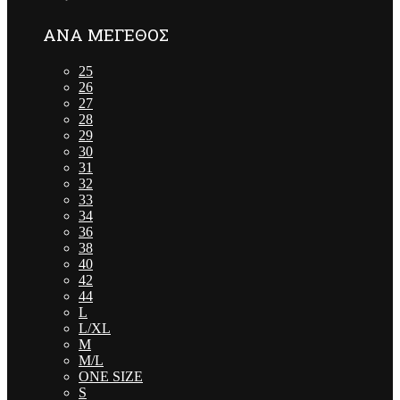
ΑΝΑ ΜΕΓΕΘΟΣ
25
26
27
28
29
30
31
32
33
34
36
38
40
42
44
L
L/XL
M
M/L
ONE SIZE
S