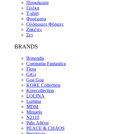
Πουκάμισα
Γιλέκα
T-shirt
Φορέματα
Ολόσωμες Φόρμες
Ζακέτες
Σετ
BRANDS
Bonendis
Compania Fantastica
Floss
GiGi
Goa Goa
KORE Collection
Korecollection
LOLINA
Lumina
MDM
Minueto
N2110
Palu Αθένα
PEACE & CHAOS
Pepaloves