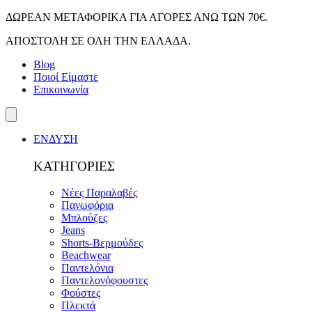
Skip
ΔΩΡΕΑΝ ΜΕΤΑΦΟΡΙΚΑ ΓΙΑ ΑΓΟΡΕΣ ΑΝΩ ΤΩΝ 70€.
to
ΑΠΟΣΤΟΛΗ ΣΕ ΟΛΗ ΤΗΝ ΕΛΛΑΔΑ.
content
Blog
Ποιοί Είμαστε
Επικοινωνία
ΕΝΔΥΣΗ
ΚΑΤΗΓΟΡΙΕΣ
Νέες Παραλαβές
Πανωφόρια
Μπλούζες
Jeans
Shorts-Βερμούδες
Beachwear
Παντελόνια
Παντελονόφουστες
Φούστες
Πλεκτά