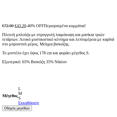
Original
Η
€
72.00
€
43.20
-40% OFF
Περιορισμένα κομμάτια!
price
τρέχουσα
Πλεκτή μπλούζα
με στρογγυλή λαιμόκοψη και μανίκια τριών
was:
τιμή
τετάρτων. Λευκό μυστικιστικό κέντημα και λεπτομέρεια με καρδιά
€72.00.
είναι:
στο μπροστινό μέρος. Μείγμα βισκόζης.
€43.20.
Το μοντέλο έχει ύψος 178 cm και φοράει μέγεθος S.
Εξωτερικό: 65% Βισκόζη 35% Νάιλον
L
M
Μέγεθος
S
Εκκαθάριση
Οδηγός μεγεθών