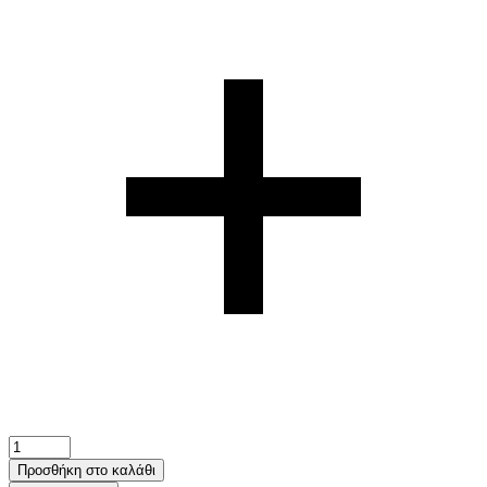
Komte
πλεκτή
Προσθήκη στο καλάθι
μπλούζα