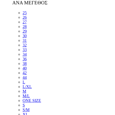
ΑΝΑ ΜΕΓΕΘΟΣ
25
26
27
28
29
30
31
32
33
34
36
38
40
42
44
L
L/XL
M
M/L
ONE SIZE
S
S/M
XL