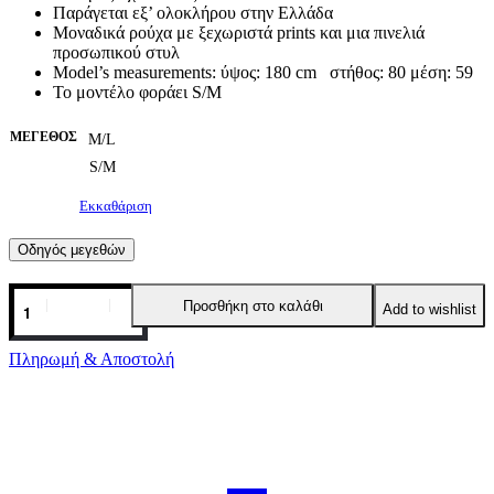
Παράγεται εξ’ ολοκλήρου στην Ελλάδα
Μοναδικά ρούχα με ξεχωριστά prints και μια πινελιά
προσωπικού στυλ
Model’s measurements: ύψος: 180 cm στήθος: 80 μέση: 59
Το μοντέλο φοράει S/M
ΜΈΓΕΘΟΣ
M/L
S/M
Εκκαθάριση
Οδηγός μεγεθών
AVIAN
Προσθήκη στο καλάθι
Add to wishlist
T-
SHIRT
ΠΡΑΣΙΝΟ
Πληρωμή & Αποστολή
-
Cotton
PEACE
&
CHAOS
ποσότητα