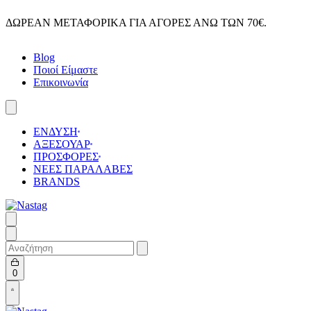
Skip
ΔΩΡΕΑΝ ΜΕΤΑΦΟΡΙΚΑ ΓΙΑ ΑΓΟΡΕΣ ΑΝΩ ΤΩΝ 70€.
to
content
Blog
Ποιοί Είμαστε
Επικοινωνία
ΕΝΔΥΣΗ
ΑΞΕΣΟΥΑΡ
ΠΡΟΣΦΟΡΕΣ
ΝΕΕΣ ΠΑΡΑΛΑΒΕΣ
BRANDS
Search
for:
Open
0
cart
Open
Account
details