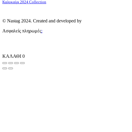
Δερμάτινες Ζώνες
Επικοινωνία
Καλοκαίρι 2024 Collection
Same Old New
Γυναικείες Ζακέτες Προσφορές
Lolina
Γυναικεία Shorts – Βερμούδες Προσφορές
Smile
Γυναικεία Πανωφόρια – Μπουφάν – Παλτό Προσφορές
© Nastag 2024. Created and developed by
Sobohemian
Ασφαλείς πληρωμές
:
ΚΑΛΑΘΙ
0