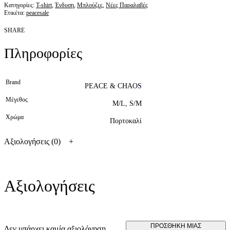
Κατηγορίες:
T-shirt
,
Ένδυση
,
Μπλούζες
,
Νέες Παραλαβές
Ετικέτα:
peacesale
SHARE
Πληροφορίες
Brand
PEACE & CHAOS
Μέγεθος
M/L, S/M
Χρώμα
Πορτοκαλί
Αξιολογήσεις (0)
Αξιολογήσεις
ΠΡΟΣΘΉΚΗ ΜΊΑΣ
Δεν υπάρχει καμία αξιολόγηση