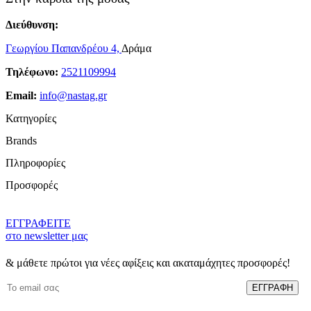
Διεύθυνση:
Γεωργίου Παπανδρέου 4,
Δράμα
Τηλέφωνο:
2521109994
Email:
info@nastag.gr
Κατηγορίες
Brands
Πανωφόρια
Πληροφορίες
Φορέματα
Sourloulou
Φούστες
Προσφορές
Compania Fantastica
Παντελόνια
Ποιοί Είμαστε
Pepaloves
T-shirt
Brands
N2110
Γυναικείες Μπλούζες Προσφορές
ΕΓΓΡΑΦΕΙΤΕ
Μπλούζες
Όροι Χρήσης
Vero Moda
Γυναικεία T-Shirt Προσφορές
στο newsletter μας
Πουκάμισα
Προσωπικά Δεδομένα
Bonendis
Φορέματα Προσφορές
Ζακέτες
Τρόποι Πληρωμής
& μάθετε πρώτοι για νέες αφίξεις και ακαταμάχητες προσφορές!
Floss
Φούστες Προσφορές
Πλεκτά
Πολιτική Αποστολών
GiGi
Γυναικεία Παντελόνια Προσφορές
Παντελονόφουστες
Πολιτική Επιστροφών
Lumina
Γυναικεία Πλεκτά Ρούχα Προσφορές
Δερμάτινες Τσάντες Bonendis
Blog
MDM
Γυναικεία Πουκάμισα Προσφορές