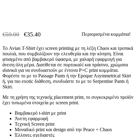
€
59.00
€
35.40
Περιορισμένα κομμάτια!
-40% OFF
Original
Η
price
τρέχουσα
Το Avian T-Shirt έχει screen printing με τη λέξη Chaos και τροπικά
was:
τιμή
πουλιά, που συμβολίζουν την ελευθερία και την κίνηση. Είναι
€59.00.
είναι:
φτιαγμένο από βαμβακερό ύφασμα, με χαλαρή εφαρμογή για
€35.40.
άνεση όλη μέρα. Διατίθεται σε πορτοκαλί και πράσινο, χρώματα
ιδανικά για να συνδυαστούν με έντονα P+C print κομμάτια.
Φορέστε το με το Passage Pants ή την Epoque Asymmetrical Skirt
ή, για πιο exotic διάθεση, συνδυάστε το με το Serpentine Pants ή
Skirt.
Με τη χρήση της τεχνικής placement print, το συγκεκριμένο προϊόν
έχει τυπωμένα στοιχεία με screen print.
Βαμβακερό t-shirt με print
Άνετη εφαρμοφή
Τεχνική Screen print
Μοναδικό print και design από την Peace + Chaos
Έλληνες σχεδιαστές